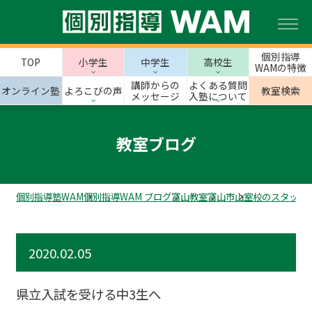
個別指導
TOP
小学生
中学生
高校生
WAMの特徴
講師からの
よくある質問
オンライン塾
よろこびの声
教室検索
メッセージ
入塾について
教室ブログ
個別指導塾WAM
個別指導WAM ブログ
富山教室
富山市
山室校のスタッフ
2020.02.05
県立入試を受ける中3生へ