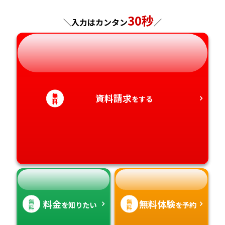
神奈川県
長野県
兵庫県
30秒
広島県
長崎県
＼入力はカンタン
／
岐阜県
奈良県
山口県
熊本県
静岡県
和歌山県
徳島県
大分県
無
資料請求
をする
愛知県
香川県
宮崎県
料
愛媛県
鹿児島県
高知県
沖縄県
無
無
料金
無料体験
を知りたい
を予約
料
料