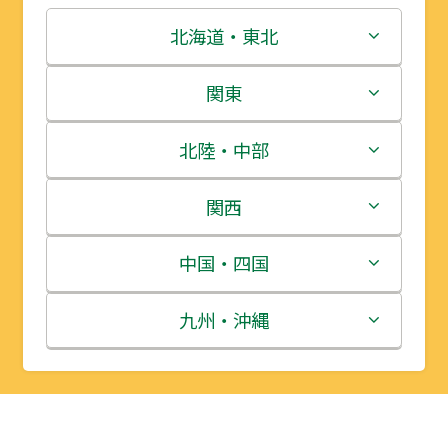
北海道・東北
北海道
関東
青森県
茨城県
北陸・中部
岩手県
栃木県
新潟県
関西
宮城県
群馬県
富山県
三重県
中国・四国
秋田県
埼玉県
石川県
滋賀県
鳥取県
九州・沖縄
山形県
千葉県
福井県
京都府
島根県
福岡県
福島県
東京都
山梨県
大阪府
岡山県
佐賀県