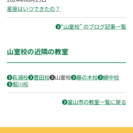
星座はいつできたの？
“山室校” のブログ記事一覧
山室校の近隣の教室
萩浦校
豊田校
山室校
藤の木校
婦中校
堀川校
富山市の教室一覧に戻る