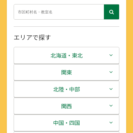
エリアで探す
北海道・東北
北海道
関東
青森県
茨城県
北陸・中部
岩手県
栃木県
新潟県
関西
宮城県
群馬県
富山県
三重県
中国・四国