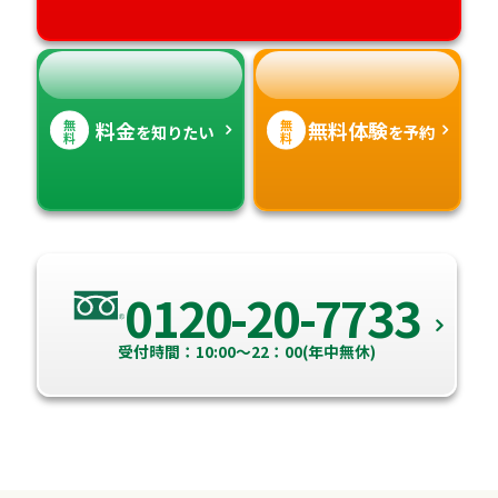
高知県
沖縄県
無
無
料金
無料体験
を知りたい
を予約
料
料
0120-20-7733
受付時間：10:00～22：00(年中無休)