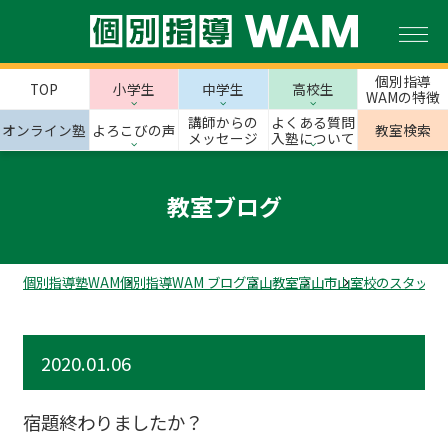
個別指導
TOP
小学生
中学生
高校生
WAMの特徴
講師からの
よくある質問
オンライン塾
よろこびの声
教室検索
メッセージ
入塾について
教室ブログ
個別指導塾WAM
個別指導WAM ブログ
富山教室
富山市
山室校のスタッフ
2020.01.06
宿題終わりましたか？