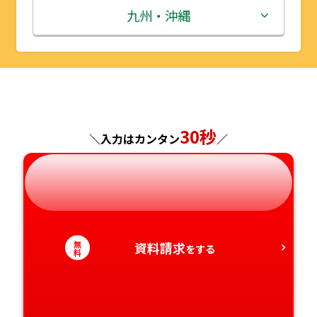
秋田県
埼玉県
石川県
滋賀県
鳥取県
九州・沖縄
山形県
千葉県
福井県
京都府
島根県
福岡県
福島県
東京都
山梨県
大阪府
岡山県
佐賀県
神奈川県
長野県
兵庫県
広島県
長崎県
30秒
＼入力はカンタン
／
岐阜県
奈良県
山口県
熊本県
静岡県
和歌山県
徳島県
大分県
無
資料請求
愛知県
香川県
をする
宮崎県
料
愛媛県
鹿児島県