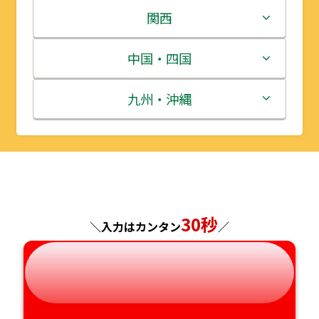
岩手県
栃木県
新潟県
関西
宮城県
群馬県
富山県
三重県
中国・四国
秋田県
埼玉県
石川県
滋賀県
鳥取県
九州・沖縄
山形県
千葉県
福井県
京都府
島根県
福岡県
福島県
東京都
山梨県
大阪府
岡山県
佐賀県
神奈川県
長野県
兵庫県
広島県
長崎県
30秒
＼入力はカンタン
／
岐阜県
奈良県
山口県
熊本県
静岡県
和歌山県
徳島県
大分県