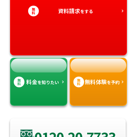
愛知県
香川県
宮崎県
無
資料請求
をする
料
愛媛県
鹿児島県
高知県
沖縄県
無
無
料金
無料体験
を知りたい
を予約
料
料
0120-20-7733