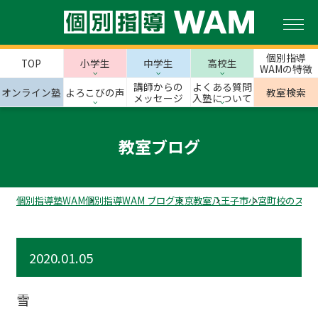
個別指導
TOP
小学生
中学生
高校生
WAMの特徴
講師からの
よくある質問
オンライン塾
よろこびの声
教室検索
メッセージ
入塾について
教室ブログ
個別指導塾WAM
個別指導WAM ブログ
東京教室
八王子市
小宮町校のスタ
2020.01.05
雪