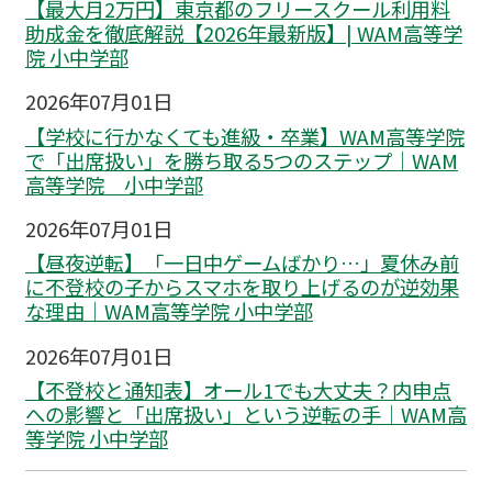
【最大月2万円】東京都のフリースクール利用料
助成金を徹底解説【2026年最新版】| WAM高等学
院 小中学部
2026年07月01日
【学校に行かなくても進級・卒業】WAM高等学院
で「出席扱い」を勝ち取る5つのステップ｜WAM
高等学院 小中学部
2026年07月01日
【昼夜逆転】「一日中ゲームばかり…」夏休み前
に不登校の子からスマホを取り上げるのが逆効果
な理由｜WAM高等学院 小中学部
2026年07月01日
【不登校と通知表】オール1でも大丈夫？内申点
への影響と「出席扱い」という逆転の手｜WAM高
等学院 小中学部