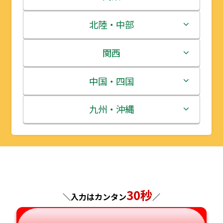
青森県
茨城県
北陸・中部
岩手県
栃木県
新潟県
関西
宮城県
群馬県
富山県
三重県
中国・四国
秋田県
埼玉県
石川県
滋賀県
鳥取県
九州・沖縄
山形県
千葉県
福井県
京都府
島根県
福岡県
福島県
東京都
山梨県
大阪府
岡山県
佐賀県
神奈川県
長野県
兵庫県
広島県
長崎県
30秒
＼入力はカンタン
／
岐阜県
奈良県
山口県
熊本県