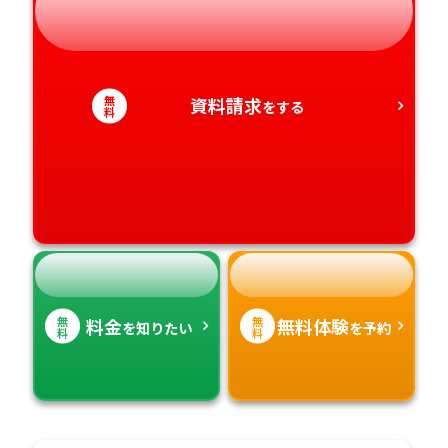
静岡県
和歌山県
徳島県
大分県
愛知県
香川県
宮崎県
無
資料請求
をする
料
愛媛県
鹿児島県
高知県
沖縄県
無
無
料金
無料体験
を知りたい
を予約
料
料