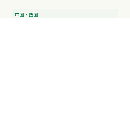
中国・四国
広島県
香川県
愛媛県
徳島県
九州・沖縄
福岡県
佐賀県
長崎県
熊本県
沖縄県
プライバシーポリシー
H.M.GROUP
WAMからのお知らせ
サイトマップ
自習室利用申込
成績保証制度 利用申込