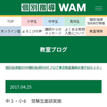
個別指導
TOP
小学生
中学生
高校生
WAMの特徴
講師からの
よくある質問
オンライン塾
よろこびの声
教室検索
メッセージ
入塾について
教室ブログ
個別指導塾WAM
個別指導WAM ブログ
東京教室
葛飾区
青戸校のスタッフ
2017.04.25
中３・小６ 受験生面談実施