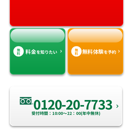
高知県
沖縄県
無
無
料金
無料体験
を知りたい
を予約
料
料
0120-20-7733
受付時間：10:00～22：00(年中無休)