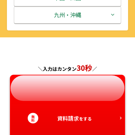
秋田県
埼玉県
石川県
滋賀県
鳥取県
九州・沖縄
山形県
千葉県
福井県
京都府
島根県
福岡県
福島県
東京都
山梨県
大阪府
岡山県
佐賀県
神奈川県
長野県
兵庫県
広島県
長崎県
30秒
＼入力はカンタン
／
岐阜県
奈良県
山口県
熊本県
静岡県
和歌山県
徳島県
大分県
愛知県
香川県
宮崎県
無
資料請求
をする
料
愛媛県
鹿児島県