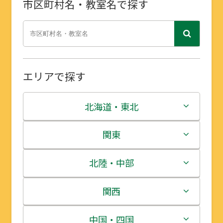
市区町村名・教室名で探す
エリアで探す
北海道・東北
北海道
関東
青森県
茨城県
北陸・中部
岩手県
栃木県
新潟県
関西
宮城県
群馬県
富山県
三重県
中国・四国