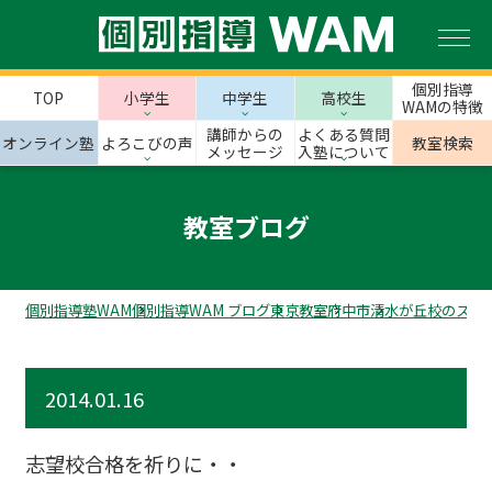
個別指導
TOP
小学生
中学生
高校生
WAMの特徴
講師からの
よくある質問
オンライン塾
よろこびの声
教室検索
メッセージ
入塾について
教室ブログ
個別指導塾WAM
個別指導WAM ブログ
東京教室
府中市
清水が丘校のスタ
2014.01.16
志望校合格を祈りに・・