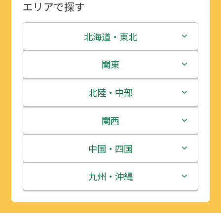
エリアで探す
北海道・東北
北海道
関東
青森県
茨城県
北陸・中部
岩手県
栃木県
新潟県
関西
宮城県
群馬県
富山県
三重県
中国・四国
秋田県
埼玉県
石川県
滋賀県
鳥取県
九州・沖縄
山形県
千葉県
福井県
京都府
島根県
福岡県