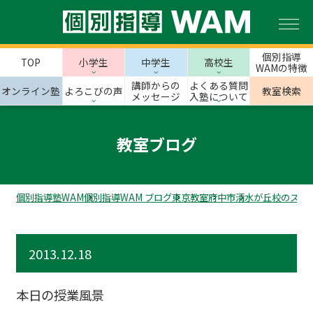
個別指導
TOP
小学生
中学生
高校生
WAMの特徴
講師からの
よくある質問
オンライン塾
よろこびの声
教室検索
メッセージ
入塾について
教室ブログ
個別指導塾WAM
個別指導WAM ブログ
東京教室
府中市
清水が丘校のスタ
2013.12.18
本日の授業風景