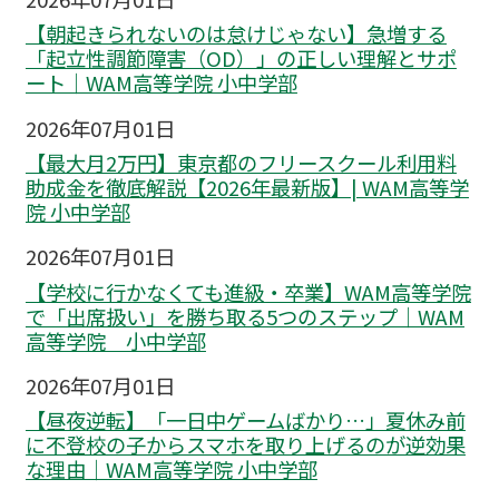
【朝起きられないのは怠けじゃない】急増する
「起立性調節障害（OD）」の正しい理解とサポ
ート｜WAM高等学院 小中学部
2026年07月01日
【最大月2万円】東京都のフリースクール利用料
助成金を徹底解説【2026年最新版】| WAM高等学
院 小中学部
2026年07月01日
【学校に行かなくても進級・卒業】WAM高等学院
で「出席扱い」を勝ち取る5つのステップ｜WAM
高等学院 小中学部
2026年07月01日
【昼夜逆転】「一日中ゲームばかり…」夏休み前
に不登校の子からスマホを取り上げるのが逆効果
な理由｜WAM高等学院 小中学部