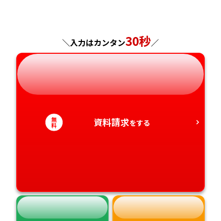
福島県
東京都
山梨県
大阪府
岡山県
佐賀県
神奈川県
長野県
兵庫県
広島県
長崎県
30秒
＼入力はカンタン
／
岐阜県
奈良県
山口県
熊本県
静岡県
和歌山県
徳島県
大分県
愛知県
香川県
宮崎県
無
資料請求
をする
料
愛媛県
鹿児島県
高知県
沖縄県