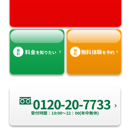
高知県
沖縄県
無
無
料金
無料体験
を知りたい
を予約
料
料
0120-20-7733
受付時間：10:00～22：00(年中無休)