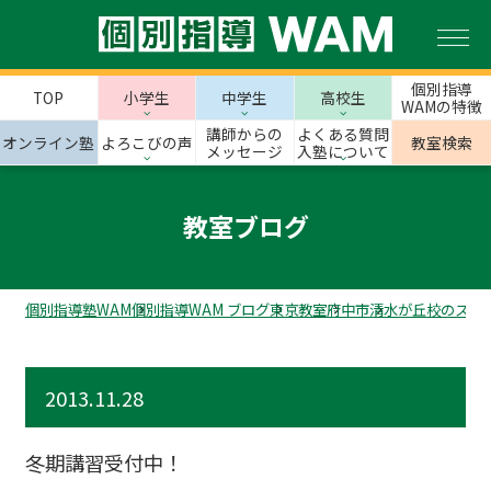
個別指導
TOP
小学生
中学生
高校生
WAMの特徴
講師からの
よくある質問
オンライン塾
よろこびの声
教室検索
メッセージ
入塾について
教室ブログ
個別指導塾WAM
個別指導WAM ブログ
東京教室
府中市
清水が丘校のスタ
2013.11.28
冬期講習受付中！