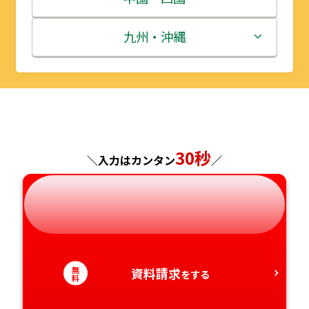
秋田県
埼玉県
石川県
滋賀県
鳥取県
九州・沖縄
山形県
千葉県
福井県
京都府
島根県
福岡県
福島県
東京都
山梨県
大阪府
岡山県
佐賀県
神奈川県
長野県
兵庫県
広島県
長崎県
30秒
＼入力はカンタン
／
岐阜県
奈良県
山口県
熊本県
静岡県
和歌山県
徳島県
大分県
愛知県
香川県
宮崎県
無
資料請求
をする
料
愛媛県
鹿児島県