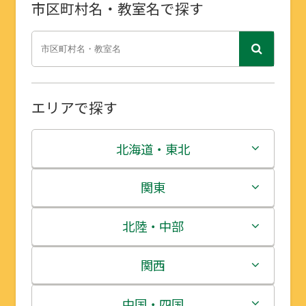
市区町村名・教室名で探す
エリアで探す
北海道・東北
北海道
関東
青森県
茨城県
北陸・中部
岩手県
栃木県
新潟県
関西
宮城県
群馬県
富山県
三重県
中国・四国