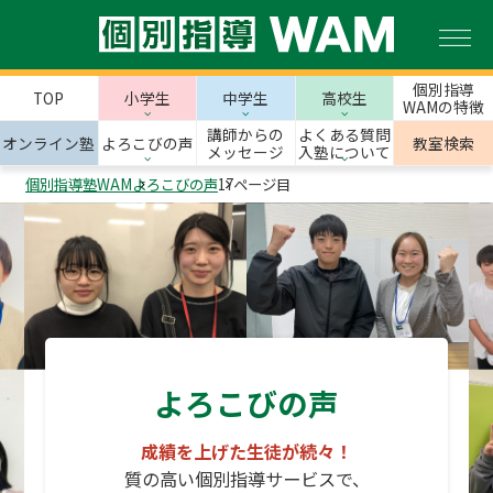
個別指導
TOP
小学生
中学生
高校生
WAMの特徴
講師からの
よくある質問
オンライン塾
よろこびの声
教室検索
メッセージ
入塾について
個別指導塾WAM
よろこびの声
17ページ目
よろこびの声
成績を上げた生徒が続々！
質の高い個別指導サービスで、