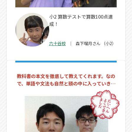
小2 算数テストで算数100点達
成！
六十谷校
森下瑠月
さん
（小2）
教科書の本文を徹底して教えてくれます。なの
で、単語や文法も自然と頭の中に入っていきま
す。