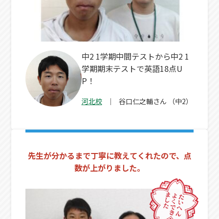
中2 1学期中間テストから中2 1
学期期末テストで英語18点U
P！
河北校
谷口仁之輔
さん
（中2）
先生が分かるまで丁寧に教えてくれたので、点
数が上がりました。