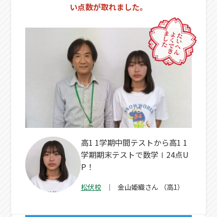
い点数が取れました。
高1 1学期中間テストから高1 1
学期期末テストで数学Ⅰ24点U
P！
松伏校
金山姫織
さん
（高1）