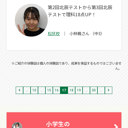
第2回北辰テストから第3回北辰
テストで理科18点UP！
松伏校
小林楓
さん
（中3）
※ご紹介の体験談は個人の体験談であり、成果を保証するものではございませ
ん。
...
10
...
15
16
17
18
19
...
30
...
小学生の