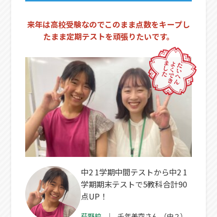
来年は高校受験なのでこのまま点数をキープし
たまま定期テストを頑張りたいです。
中2 1学期中間テストから中2 1
学期期末テストで5教科合計90
点UP！
荻野校
千年美空
さん
（中２）