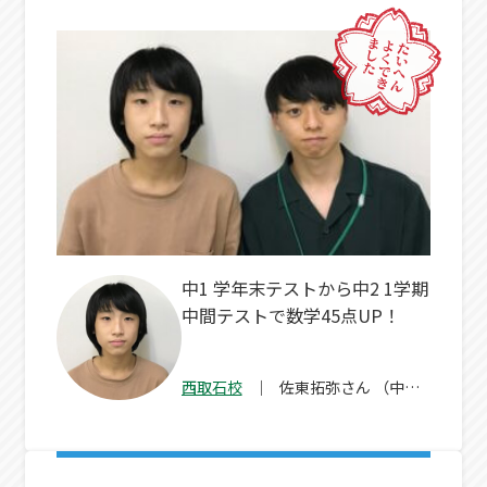
中1 学年末テストから中2 1学期
中間テストで数学45点UP！
西取石校
佐東拓弥
さん
（中
２）