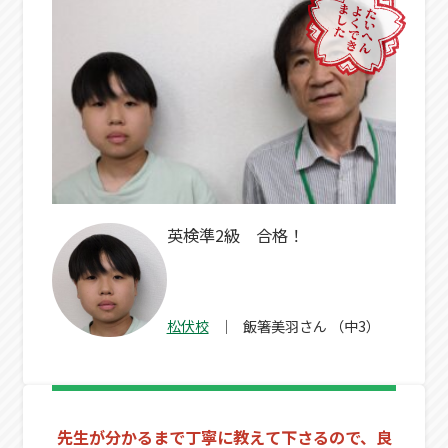
英検準2級 合格！
松伏校
飯箸美羽
さん
（中3）
先生が分かるまで丁寧に教えて下さるので、良