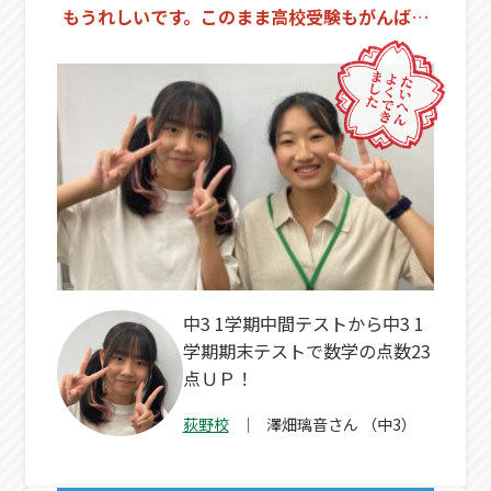
もうれしいです。このまま高校受験もがんばり
ます。
中3 1学期中間テストから中3 1
学期期末テストで数学の点数23
点ＵＰ！
荻野校
澤畑璃音
さん
（中3）