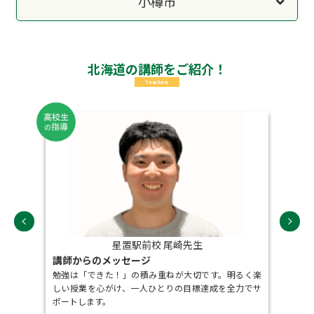
小樽市
北海道の講師をご紹介！
Teachers
星置駅前校 尾崎先生
講師からのメッセージ
講
勉強は「できた！」の積み重ねが大切です。明るく楽
後まで
丁寧
しい授業を心がけ、一人ひとりの目標達成を全力でサ
ぜひ
ポートします。