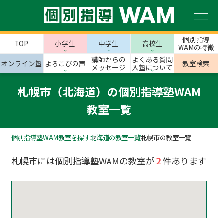
個別指導
TOP
小学生
中学生
高校生
WAMの特徴
講師からの
よくある質問
オンライン塾
よろこびの声
教室検索
メッセージ
入塾について
札幌市（北海道）の個別指導塾WAM
教室一覧
個別指導塾WAM
教室を探す
北海道の教室一覧
札幌市の教室一覧
札幌市には個別指導塾WAMの教室が
2
件あります