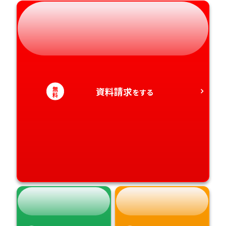
無
資料請求
をする
料