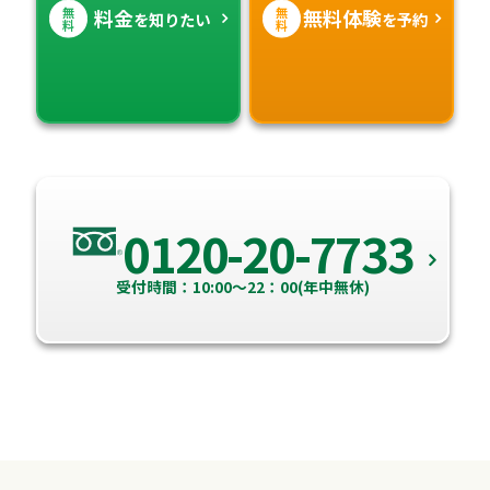
無
無
料金
無料体験
を知りたい
を予約
料
料
0120-20-7733
受付時間：10:00～22：00(年中無休)