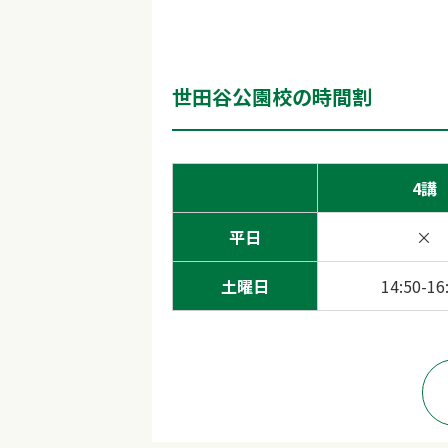
世田谷公園校の時間割
4講
平日
×
土曜日
14:50-16