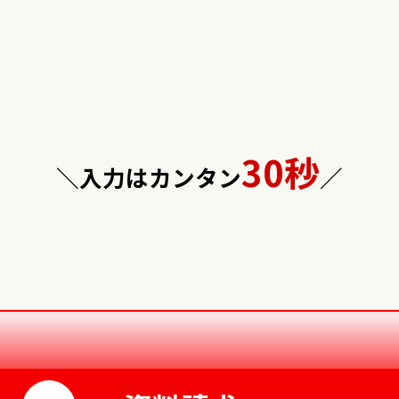
30秒
＼入力はカンタン
／