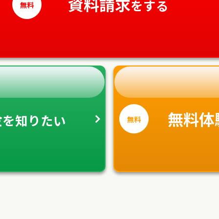
資料請求
をする
無料
金
無料体
を
知りたい
無料