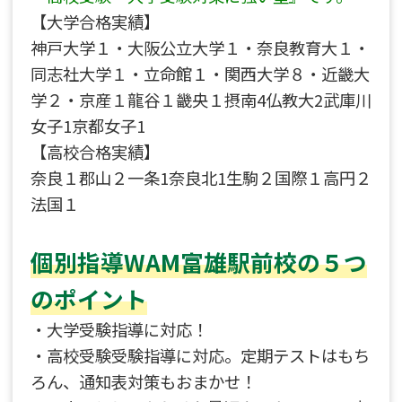
【大学合格実績】
神戸大学１・大阪公立大学１・奈良教育大１・
同志社大学１・立命館１・関西大学８・近畿大
学２・京産１龍谷１畿央１摂南4仏教大2武庫川
女子1京都女子1
【高校合格実績】
奈良１郡山２一条1奈良北1生駒２国際１高円２
法国１
個別指導WAM富雄駅前校の５つ
のポイント
・大学受験指導に対応！
・高校受験受験指導に対応。定期テストはもち
ろん、通知表対策もおまかせ！