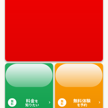
料金
無料体験
を
無
無
料
料
知りたい
を予約