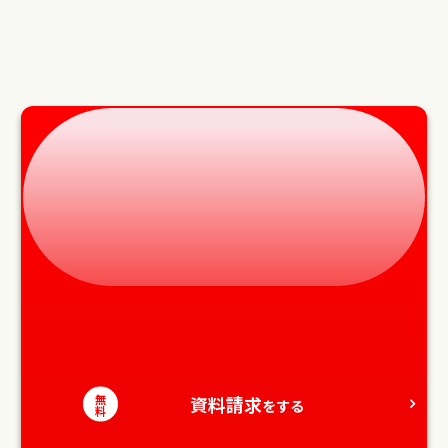
無
資料請求
をする
料