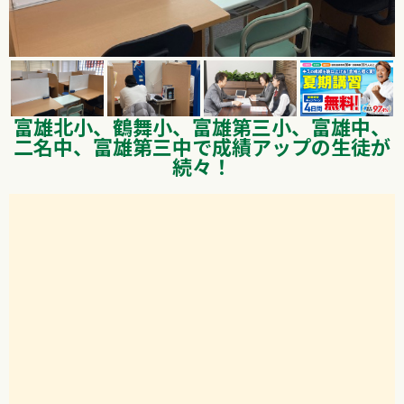
富雄北小、鶴舞小、富雄第三小、富雄中、
二名中、富雄第三中で成績アップの生徒が
続々！