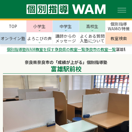
個別指導
TOP
小学生
中学生
高校生
WAMの特徴
講師からの
よくある質問
オンライン塾
よろこびの声
教室検索
メッセージ
入塾について
個別指導塾WAM
教室を探す
奈良県の教室一覧
奈良市の教室一覧
富雄駅前
奈良県奈良市の「成績が上がる」個別指導塾
富雄駅前校