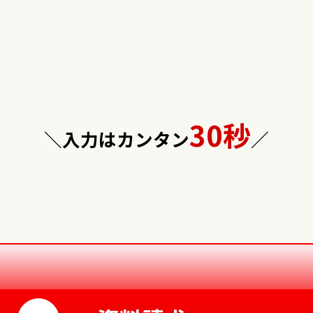
30秒
＼入力はカンタン
／