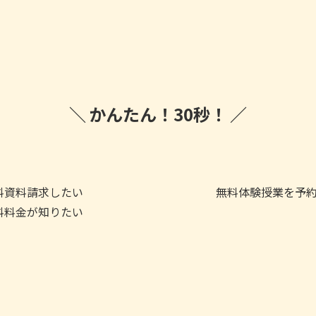
かんたん！
30秒！
料
資料請求したい
無料
体験授業を予
料
料金が知りたい