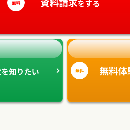
資料請求
をする
無料
金
無料体
を
知りたい
無料