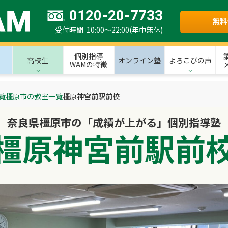
0120-20-7733
無料
受付時間 10:00～22:00(年中無休)
個別指導
高校生
オンライン塾
よろこびの声
WAMの特徴
覧
橿原市の教室一覧
橿原神宮前駅前校
奈良県橿原市の「成績が上がる」個別指導塾
橿原神宮前駅前