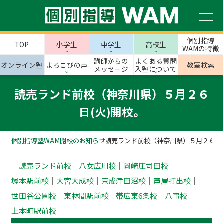
個別指導
TOP
小学生
中学生
高校生
WAMの特徴
講師からの
よくある質問
オンライン塾
よろこびの声
教室検索
メッセージ
入塾について
読売ランド前校（神奈川県）５月２６
日(火)開校。
個別指導塾WAM
開校のお知らせ
読売ランド前校（神奈川県）５月２６日(
｜
読売ランド前校
｜‎
八女広川校
｜
岡崎庄司田校
｜
塚本駅前校
｜
大宮大成校
｜
京成津田沼校
｜
芦屋打出校
｜
世田谷公園校
｜
東林間駅前校
｜
帯広東6条校
｜
八事校
｜‎
上本町駅前校