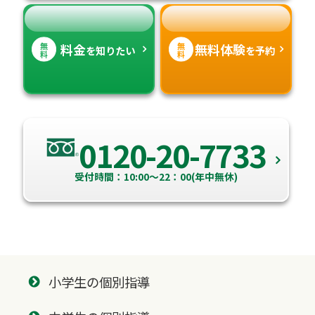
高知県
沖縄県
無
無
料金
無料体験
を知りたい
を予約
料
料
0120-20-7733
受付時間：10:00～22：00(年中無休)
小学生の個別指導