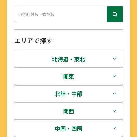
エリアで探す
北海道・東北
北海道
関東
青森県
茨城県
北陸・中部
岩手県
栃木県
新潟県
関西
宮城県
群馬県
富山県
三重県
中国・四国