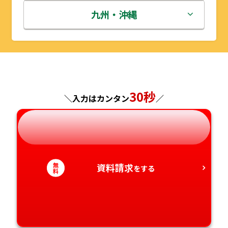
秋田県
埼玉県
石川県
滋賀県
鳥取県
九州・沖縄
山形県
千葉県
福井県
京都府
島根県
福岡県
福島県
東京都
山梨県
大阪府
岡山県
佐賀県
30秒
神奈川県
長野県
兵庫県
広島県
長崎県
＼入力はカンタン
／
岐阜県
奈良県
山口県
熊本県
静岡県
和歌山県
徳島県
大分県
無
資料請求
をする
料
愛知県
香川県
宮崎県
愛媛県
鹿児島県