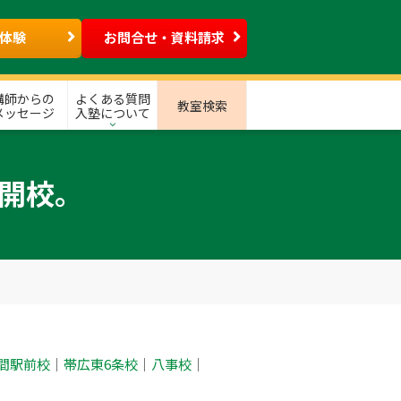
体験
お問合せ・資料請求
講師からの
よくある質問
教室検索
メッセージ
入塾について
)開校。
間駅前校
｜
帯広東6条校
｜
八事校
｜‎