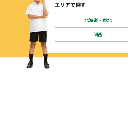
エリアで探す
北海道・東北
北海道
関西
青森県
三重県
岩手県
滋賀県
宮城県
京都府
秋田県
大阪府
山形県
兵庫県
福島県
奈良県