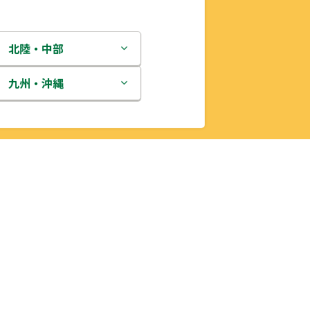
北陸・中部
新潟県
九州・沖縄
富山県
福岡県
石川県
佐賀県
福井県
長崎県
山梨県
熊本県
長野県
大分県
岐阜県
宮崎県