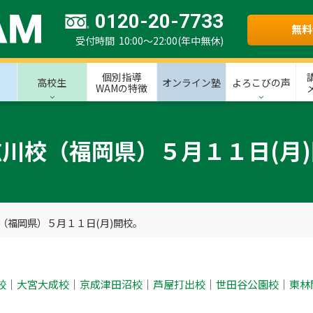
0120-20-7733
無料
受付時間 10:00～22:00(年中無休)
個別指導
高校生
オンライン塾
よろこびの声
WAMの特徴
川校（福岡県）５月１１日(月
（福岡県）５月１１日(月)開校。
校
｜
大宮大成校
｜
京成津田沼校
｜
芦屋打出校
｜
世田谷公園校
｜
東林