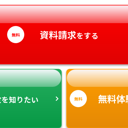
香川県
愛媛県
資料請求
高知県
をする
無料
金
無料体
を知りたい
無料