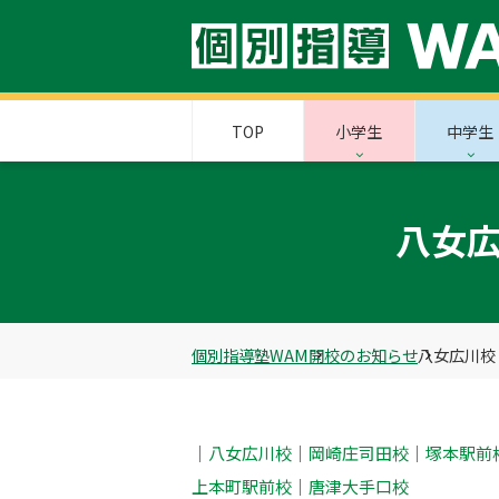
TOP
小学生
中学生
八女広
個別指導塾WAM
開校のお知らせ
八女広川校
｜‎
八女広川校
｜
岡崎庄司田校
｜
塚本駅前
上本町駅前校
｜
唐津大手口校