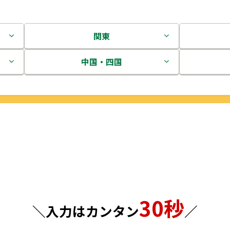
関東
茨城県
中国・四国
栃木県
鳥取県
群馬県
島根県
埼玉県
岡山県
千葉県
広島県
東京都
山口県
30秒
＼入力はカンタン
／
神奈川県
徳島県