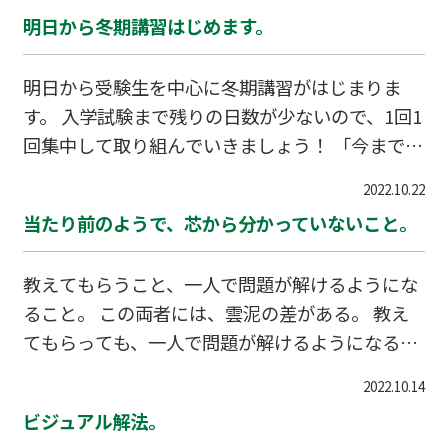
はいます。 ３年時に目が覚めて、行動を変え、習
明日から冬期講習はじめます。
慣を変えた人はいるでしょう。 しかし、ほとんど
の人は最初に身につけた習慣を激的に改められた
明日から受験生を中心に冬期講習がはじまりま
人はいないと思われます。 それに、誰でも入学時
す。 入学試験まで残りの日数が少ないので、1回1
は気を張っていますので、それなりに勉強してい
回集中して取り組んでいきましょう！ 「今までこ
たことでしょう。 １年生の中頃にもなると勉強時
んなに勉強に打ち込んだことはない」と言えるよ
間は減り始め、２年生では目も当てられない状況
2022.10.22
うに、 志望校めざして猪突猛進だ！ 西浜校よ
になる。 ３年生になって勉強し始めても、緊張し
当たり前のようで、芯から分かっていないこと。
り。
ていた中学入学後の勉強時間に戻すのが精一杯。
習慣とは
教えてもらうこと、一人で問題が解けるようにな
ること。 この両者には、雲泥の差がある。 教え
てもらっても、一人で問題が解けるようになると
は限らない。 そんなのは当たり前のように思うか
2022.10.14
もしれないが、 今の自分の行動を客観的に見て
ビジュアル解法。
「そんなのは当たり前だ」と鼻で笑うことができ