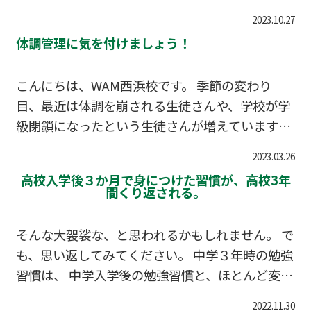
んでいなかった、解き方は理解できているのにマ
2023.10.27
イナスをつけ忘れたなど、もったいない間違い方
体調管理に気を付けましょう！
をする生徒さんが多いです。 解法が全くわからな
かった問題とは違い、このようなミスは、いつも
こんにちは、WAM西浜校です。 季節の変わり
より少しだけ丁寧に問題を解くだけで得点につな
目、最近は体調を崩される生徒さんや、学校が学
げられます。得点アップのチャンスを逃さず、し
級閉鎖になったという生徒さんが増えています。
っかりと正解していけるようにしていきましょ
教室では、入室時の検温と手指消毒をお願いして
う！
2023.03.26
おりますが、ご家庭でもぜひ手洗い・うがいを心
高校入学後３か月で身につけた習慣が、高校3年
掛けていただきますようお願いいたします。 しっ
間くり返される。
かりと体調を整えて、一緒にお勉強がんばってい
きましょう！
そんな大袈裟な、と思われるかもしれません。 で
も、思い返してみてください。 中学３年時の勉強
習慣は、 中学入学後の勉強習慣と、ほとんど変わ
らなかったのではないでしょうか。 もちろん例外
2022.11.30