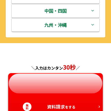
宮城県
群馬県
富山県
三重県
中国・四国
秋田県
埼玉県
石川県
滋賀県
鳥取県
九州・沖縄
山形県
千葉県
福井県
京都府
島根県
福岡県
福島県
東京都
山梨県
大阪府
岡山県
佐賀県
神奈川県
長野県
兵庫県
広島県
長崎県
30秒
＼入力はカンタン
／
岐阜県
奈良県
山口県
熊本県
静岡県
和歌山県
徳島県
大分県
愛知県
無
資料請求
香川県
宮崎県
をする
料