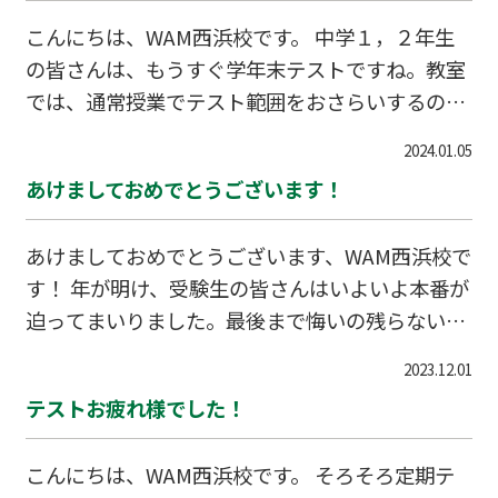
こんにちは、WAM西浜校です。 中学１，２年生
の皆さんは、もうすぐ学年末テストですね。教室
では、通常授業でテスト範囲をおさらいするのは
もちろん、それとは別に、定期テスト対策講習で
2024.01.05
もしっかりサポートいたします！ 良い結果で今年
あけましておめでとうございます！
度を締めくくれるよう、一緒に頑張りましょう！
あけましておめでとうございます、WAM西浜校で
す！ 年が明け、受験生の皆さんはいよいよ本番が
迫ってまいりました。最後まで悔いの残らないよ
う一緒に全力で駆け抜けましょう！ 受験生以外の
2023.12.01
皆さんも、すてきな一年になるよう一緒にがんば
テストお疲れ様でした！
りましょうね。 本年も、よろしくお願いいたしま
す！
こんにちは、WAM西浜校です。 そろそろ定期テ