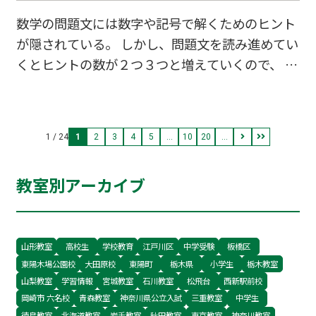
るだろうか。 では両者の差を埋めるために必要な
数学の問題文には数字や記号で解くためのヒント
ことは何だろうか。 練習、練習、練習だ。 隣に
が隠されている。 しかし、問題文を読み進めてい
誰もいなくても、教科書参考書が手元になくて
くとヒントの数が２つ３つと増えていくので、 始
も、一人で解けるように練習すること。 たったこ
めのほうのヒントをつい忘れてしまったり、複数
れだけなのに、たったこれだけのことが重い。 だ
のヒントを整理できずに、 パニックに陥ってしま
が、この重荷を背負わなければ、本番の点数には
うことがある。 そういう時は、ヒントが一目でわ
結びつかない。 そうは言っても気が重い。 そこ
1 / 24
1
2
3
4
5
...
10
20
...
かる状態を作ることが肝心だ。 例えば、1次関数
で、重たいことを
のグラフ問題を解く場合、 問題文を読み進めてヒ
教室別アーカイブ
ントが与えられるたびに、 座標平面に一つずつヒ
ントを書き込んでいく。 A（３，５）やy=-2x+b
のように、与えられた座標や式をすべて図に書き
起こそう。 そうすれば、文章を繰り返し読んで解
山形教室
高校生
学校教育
江戸川区
中学受験
板橋区
東陽木場公園校
大田原校
東陽町
栃木県
小学生
栃木教室
くことなく、 まるで鳥の目で景色を一望している
山梨教室
学習情報
宮城教室
石川教室
松飛台
西新駅前校
か
岡崎市 六名校
青森教室
神奈川県公立入試
三重教室
中学生
徳島教室
北海道教室
岩手教室
秋田教室
東京教室
神奈川教室