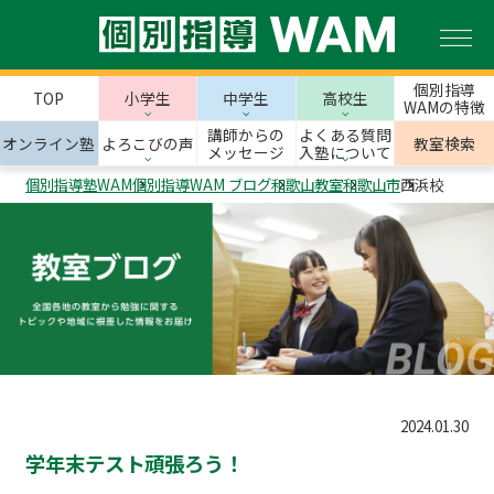
個別指導
TOP
小学生
中学生
高校生
WAMの特徴
講師からの
よくある質問
オンライン塾
よろこびの声
教室検索
メッセージ
入塾について
個別指導塾WAM
個別指導WAM ブログ
和歌山教室
和歌山市
西浜校
2024.01.30
学年末テスト頑張ろう！