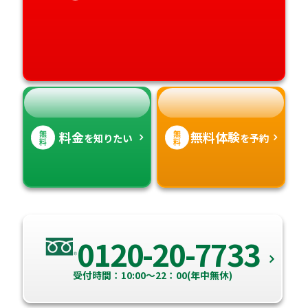
愛媛県
鹿児島県
高知県
沖縄県
無
無
料金
無料体験
を知りたい
を予約
料
料
0120-20-7733
受付時間：10:00～22：00(年中無休)