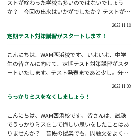
ストが終わった学校も多いのではないでしょう
か？ 今回の出来はいかがでしたか？ テストが返
ってきたら、点数はもちろん気になるところです
2023.11.10
が、どこを間違ったのか、なぜ間違ってしまった
定期テスト対策講習がスタートします！
のかもしっかり確認して、今後に活かせるように
しましょう！ 学校のテスト解説だけでは理解が不
こんにちは、WAM西浜校です。 いよいよ、中学
十分なところは、ぜひWAMで一緒に解き直してみ
生の皆さんに向けて、定期テスト対策講習がスタ
ましょう！
ートいたします。テスト発表まであと少し。分か
らないところがあれば、どんどん質問してくださ
2023.11.03
いね。 前回よりも得点アップできるよう、一緒に
うっかりミスをなくしましょう！
頑張っていきましょう！
こんにちは、WAM西浜校です。 皆さんは、試験
でうっかりミスをして悔しい思いをしたことはあ
りませんか？ 普段の授業でも、問題文をよく読