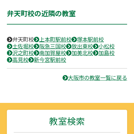
弁天町校の近隣の教室
弁天町校
上本町駅前校
塚本駅前校
土佐堀校
阪急三国校
放出東校
小松校
沢之町校
南加賀屋校
加美北校
加島校
高見校
新今宮駅前校
大阪市の教室一覧に戻る
教室検索