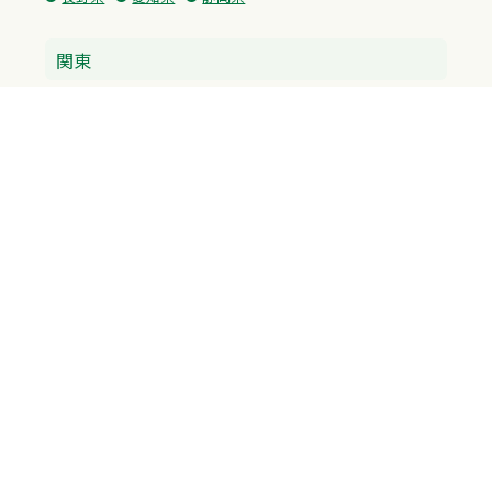
関東
神奈川県
東京都
埼玉県
群馬県
栃木県
茨城県
千葉県
関西
兵庫県
大阪府
京都府
奈良県
滋賀県
三重県
和歌山県
中国・四国
広島県
香川県
愛媛県
徳島県
九州・沖縄