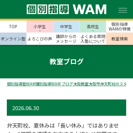
個別指導
TOP
小学生
中学生
高校生
WAMの特徴
講師からの
よくある質問
オンライン塾
よろこびの声
教室検索
メッセージ
入塾について
教室ブログ
個別指導塾WAM
個別指導WAM ブログ
大阪教室
大阪市
弁天町校のスタッ
2026.06.30
弁天町校、夏休みは「長い休み」ではありませ