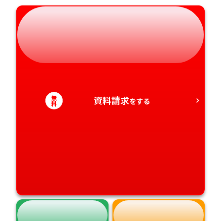
岐阜県
奈良県
山口県
熊本県
静岡県
和歌山県
徳島県
大分県
愛知県
香川県
宮崎県
愛媛県
鹿児島県
無
資料請求
をする
料
高知県
沖縄県