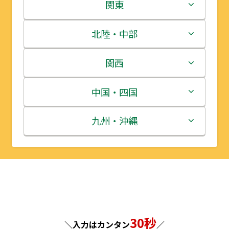
北海道
関東
青森県
茨城県
北陸・中部
岩手県
栃木県
新潟県
関西
宮城県
群馬県
富山県
三重県
中国・四国
秋田県
埼玉県
石川県
滋賀県
鳥取県
九州・沖縄
山形県
千葉県
福井県
京都府
島根県
福岡県
福島県
東京都
山梨県
大阪府
岡山県
佐賀県
神奈川県
長野県
兵庫県
広島県
長崎県
30秒
＼入力はカンタン
／