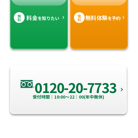
無
無
料金
無料体験
を知りたい
を予約
料
料
0120-20-7733
受付時間：10:00～22：00(年中無休)