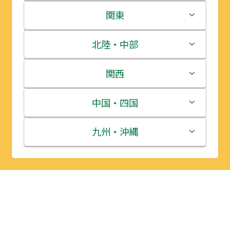
北海道
関東
青森県
茨城県
北陸・中部
岩手県
栃木県
新潟県
関西
宮城県
群馬県
富山県
三重県
中国・四国
秋田県
埼玉県
石川県
滋賀県
鳥取県
九州・沖縄
山形県
千葉県
福井県
京都府
島根県
福岡県
福島県
東京都
山梨県
大阪府
岡山県
佐賀県
神奈川県
長野県
兵庫県
広島県
長崎県