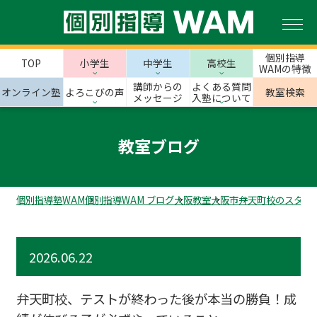
個別指導
TOP
小学生
中学生
高校生
WAMの特徴
講師からの
よくある質問
オンライン塾
よろこびの声
教室検索
メッセージ
入塾について
教室ブログ
個別指導塾WAM
個別指導WAM ブログ
大阪教室
大阪市
弁天町校のスタッ
2026.06.22
弁天町校、テストが終わった後が本当の勝負！成