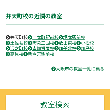
弁天町校の近隣の教室
弁天町校
上本町駅前校
塚本駅前校
土佐堀校
阪急三国校
放出東校
小松校
沢之町校
南加賀屋校
加美北校
加島校
高見校
新今宮駅前校
大阪市の教室一覧に戻る
教室検索