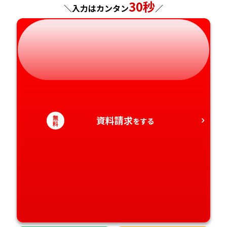
30秒
＼入力はカンタン
／
岐阜県
奈良県
山口県
熊本県
静岡県
和歌山県
徳島県
大分県
愛知県
香川県
宮崎県
愛媛県
鹿児島県
無
資料請求
をする
料
高知県
沖縄県