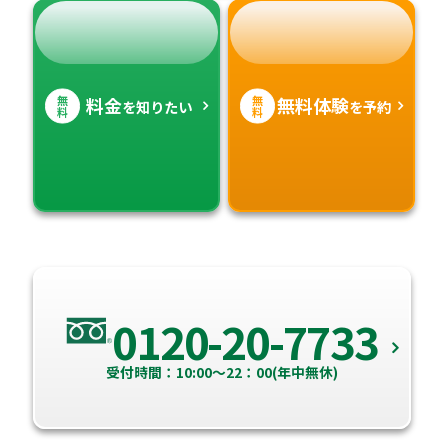
無
無
料金
無料体験
を知りたい
を予約
料
料
0120-20-7733
受付時間：10:00～22：00(年中無休)