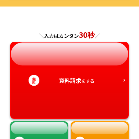
福岡県
福島県
東京都
山梨県
大阪府
岡山県
佐賀県
30秒
神奈川県
長野県
兵庫県
広島県
長崎県
＼入力はカンタン
／
岐阜県
奈良県
山口県
熊本県
静岡県
和歌山県
徳島県
大分県
無
資料請求
をする
料
愛知県
香川県
宮崎県
愛媛県
鹿児島県
高知県
沖縄県