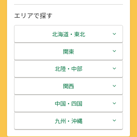
エリアで探す
北海道・東北
北海道
関東
青森県
茨城県
北陸・中部
岩手県
栃木県
新潟県
関西
宮城県
群馬県
富山県
三重県
中国・四国
秋田県
埼玉県
石川県
滋賀県
鳥取県
九州・沖縄
山形県
千葉県
福井県
京都府
島根県