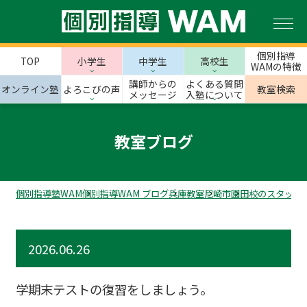
個別指導
TOP
小学生
中学生
高校生
WAMの特徴
講師からの
よくある質問
オンライン塾
よろこびの声
教室検索
メッセージ
入塾について
教室ブログ
個別指導塾WAM
個別指導WAM ブログ
兵庫教室
尼崎市
園田校のスタッフ
2026.06.26
学期末テストの復習をしましょう。