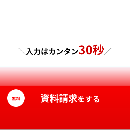
埼玉県
岡山県
千葉県
広島県
東京都
山口県
30秒
神奈川県
徳島県
＼入力はカンタン
／
香川県
愛媛県
高知県
資料請求
をする
無料