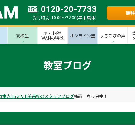
0120-20-7733
無料
受付時間 10:00～22:00(年中無休)
個別指導
高校生
オンライン塾
よろこびの声
WAMの特徴
教室ブログ
教室
吉川市
吉川美南校のスタッフブログ
梅雨、真っ只中！