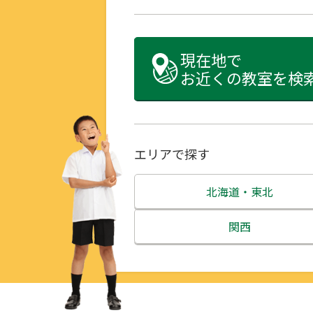
現在地で
お近くの教室を検
エリアで探す
北海道・東北
北海道
関西
青森県
三重県
岩手県
滋賀県