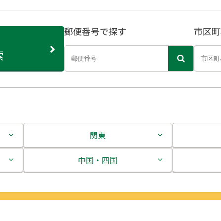
郵便番号で探す
市区町
索
関東
茨城県
中国・四国
栃木県
鳥取県
群馬県
島根県