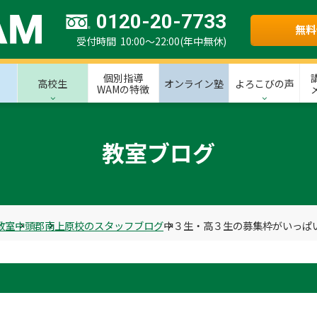
0120-20-7733
無料
受付時間 10:00～22:00(年中無休)
個別指導
高校生
オンライン塾
よろこびの声
WAMの特徴
教室ブログ
教室
中頭郡
南上原校のスタッフブログ
中３生・高３生の募集枠がいっぱ