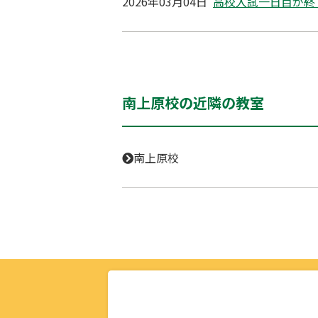
2026年03月04日
高校入試一日目が終
南上原校の近隣の教室
南上原校