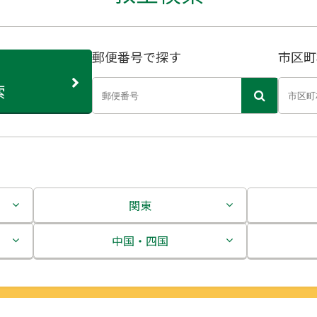
郵便番号で探す
市区町
索
関東
茨城県
中国・四国
栃木県
鳥取県
群馬県
島根県