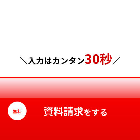
埼玉県
岡山県
千葉県
広島県
東京都
山口県
30秒
神奈川県
徳島県
＼入力はカンタン
／
香川県
愛媛県
高知県
資料請求
をする
無料