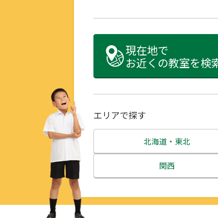
現在地で
お近くの教室を検
エリアで探す
北海道・東北
北海道
関西
青森県
三重県
岩手県
滋賀県