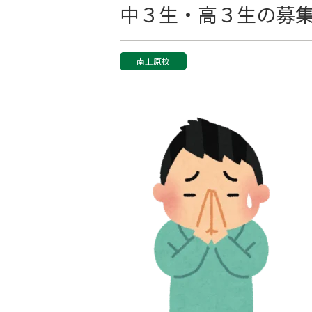
中３生・高３生の募
南上原校