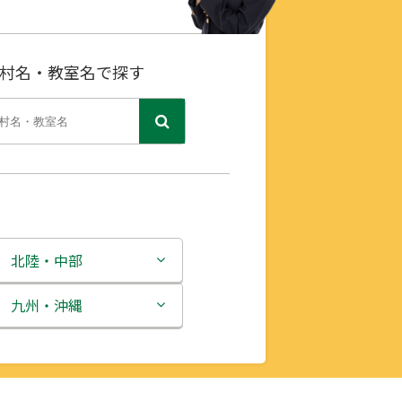
村名・教室名で探す
北陸・中部
新潟県
九州・沖縄
富山県
福岡県
石川県
佐賀県