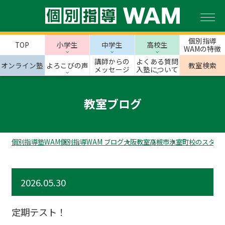
個別指導
TOP
小学生
中学生
高校生
WAMの特徴
講師からの
よくある質問
オンライン塾
よろこびの声
教室検索
メッセージ
入塾について
教室ブログ
個別指導塾WAM
個別指導WAM ブログ
大阪教室
高槻市
氷室町校のスタッ
2026.05.30
定期テスト！