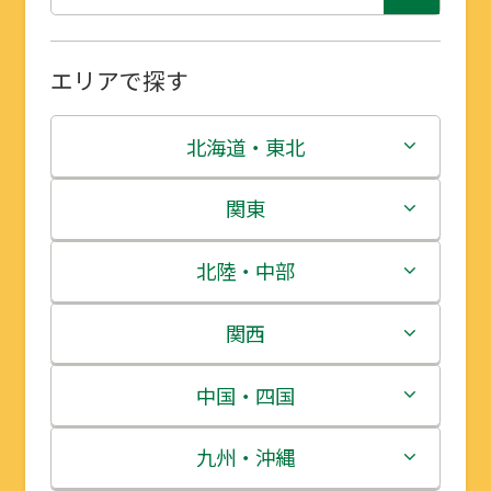
エリアで探す
北海道・東北
北海道
関東
青森県
茨城県
北陸・中部
岩手県
栃木県
新潟県
関西
宮城県
群馬県
富山県
三重県
中国・四国
秋田県
埼玉県
石川県
滋賀県
鳥取県
九州・沖縄