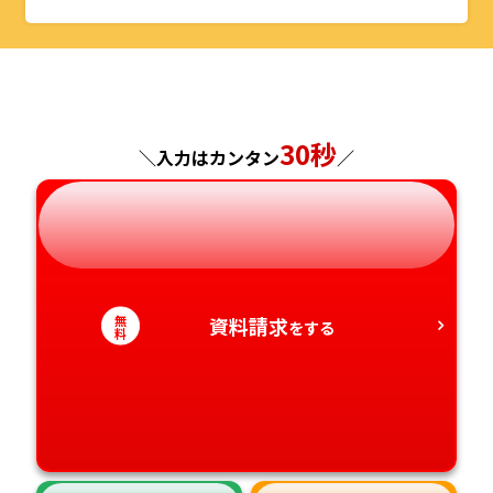
山形県
千葉県
福井県
京都府
島根県
福岡県
福島県
東京都
山梨県
大阪府
岡山県
佐賀県
神奈川県
長野県
兵庫県
広島県
30秒
長崎県
＼入力はカンタン
／
岐阜県
奈良県
山口県
熊本県
静岡県
和歌山県
徳島県
大分県
無
資料請求
愛知県
をする
香川県
宮崎県
料
愛媛県
鹿児島県
高知県
沖縄県