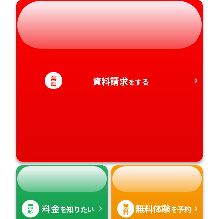
岐阜県
奈良県
山口県
熊本県
静岡県
和歌山県
徳島県
大分県
愛知県
香川県
宮崎県
無
資料請求
をする
料
愛媛県
鹿児島県
高知県
沖縄県
無
無
料金
無料体験
を知りたい
を予約
料
料