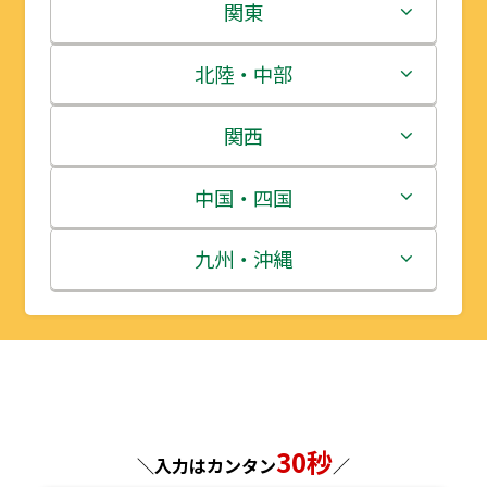
北海道
関東
青森県
茨城県
北陸・中部
岩手県
栃木県
新潟県
関西
宮城県
群馬県
富山県
三重県
中国・四国
秋田県
埼玉県
石川県
滋賀県
鳥取県
九州・沖縄
山形県
千葉県
福井県
京都府
島根県
福岡県
福島県
東京都
山梨県
大阪府
岡山県
佐賀県
神奈川県
長野県
兵庫県
広島県
長崎県
30秒
＼入力はカンタン
／