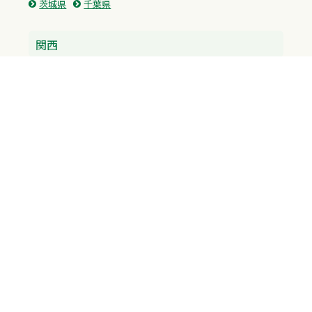
茨城県
千葉県
関西
兵庫県
大阪府
京都府
奈良県
滋賀県
三重県
和歌山県
中国・四国
広島県
香川県
愛媛県
徳島県
九州・沖縄
福岡県
佐賀県
長崎県
熊本県
沖縄県