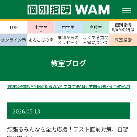
個別指導
TOP
小学生
中学生
高校生
WAMの特徴
講師からの
よくある質問
オンライン塾
よろこびの声
教室検索
メッセージ
入塾について
教室ブログ
個別指導塾WAM
個別指導WAM ブログ
WAM公式
関東地区
東京教室
町田市
2026.05.13
頑張るみんなを全力応援！テスト直前対策、自習