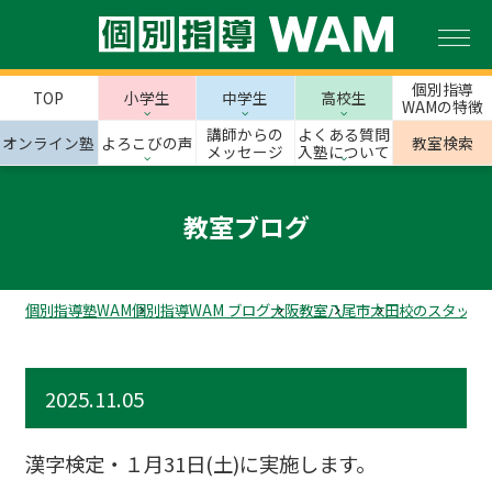
個別指導
TOP
小学生
中学生
高校生
WAMの特徴
講師からの
よくある質問
オンライン塾
よろこびの声
教室検索
メッセージ
入塾について
教室ブログ
個別指導塾WAM
個別指導WAM ブログ
大阪教室
八尾市
太田校のスタッフ
2025.11.05
漢字検定・１月31日(土)に実施します。