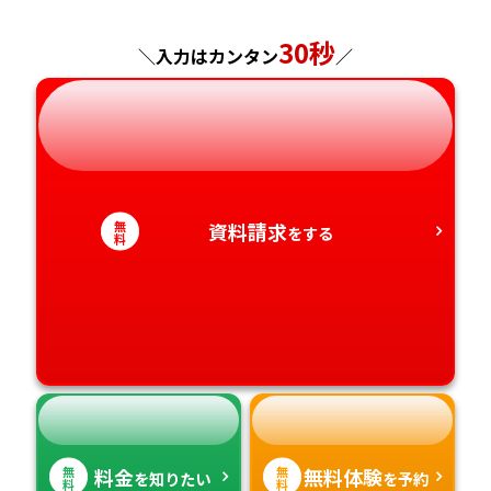
神奈川県
長野県
兵庫県
広島県
長崎県
30秒
＼入力はカンタン
／
岐阜県
奈良県
山口県
熊本県
静岡県
和歌山県
徳島県
大分県
愛知県
香川県
宮崎県
無
資料請求
をする
料
愛媛県
鹿児島県
高知県
沖縄県
無
無
料金
無料体験
を知りたい
を予約
料
料