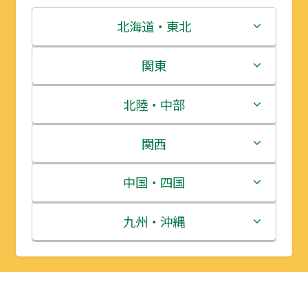
北海道・東北
北海道
関東
青森県
茨城県
北陸・中部
岩手県
栃木県
新潟県
関西
宮城県
群馬県
富山県
三重県
中国・四国
秋田県
埼玉県
石川県
滋賀県
鳥取県
九州・沖縄
山形県
千葉県
福井県
京都府
島根県
福岡県
福島県
東京都
山梨県
大阪府
岡山県
佐賀県