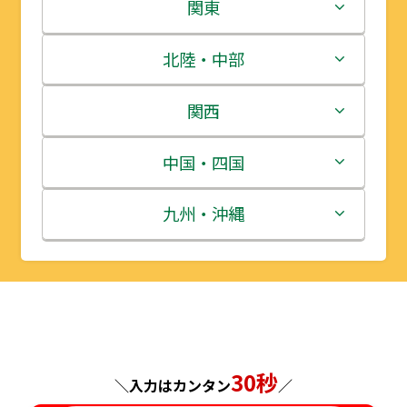
北海道
関東
青森県
茨城県
北陸・中部
岩手県
栃木県
新潟県
関西
宮城県
群馬県
富山県
三重県
中国・四国
秋田県
埼玉県
石川県
滋賀県
鳥取県
九州・沖縄
山形県
千葉県
福井県
京都府
島根県
福岡県
福島県
東京都
山梨県
大阪府
岡山県
佐賀県
神奈川県
長野県
兵庫県
広島県
長崎県
30秒
＼入力はカンタン
／