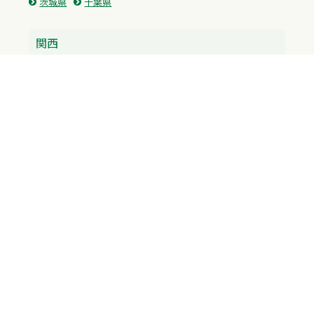
茨城県
千葉県
関西
兵庫県
大阪府
京都府
奈良県
滋賀県
三重県
和歌山県
中国・四国
広島県
香川県
愛媛県
徳島県
九州・沖縄
福岡県
佐賀県
長崎県
熊本県
沖縄県