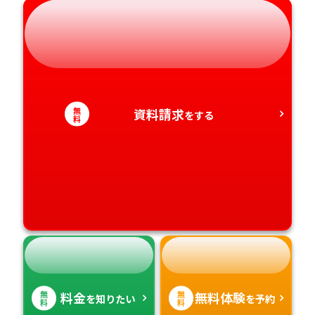
岐阜県
奈良県
山口県
熊本県
静岡県
和歌山県
徳島県
大分県
愛知県
香川県
宮崎県
無
資料請求
をする
料
愛媛県
鹿児島県
高知県
沖縄県
無
無
料金
無料体験
を知りたい
を予約
料
料