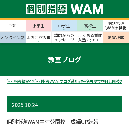
個別指導
TOP
小学生
中学生
高校生
WAMの特徴
講師からの
よくある質問
オンライン塾
よろこびの声
教室検索
メッセージ
入塾について
教室ブログ
個別指導塾WAM
個別指導WAM ブログ
愛知教室
名古屋市
中村公園校のス
2025.10.24
個別指導WAM中村公園校 成績UP続報