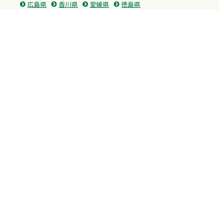
広島県
香川県
愛媛県
徳島県
九州・沖縄
福岡県
佐賀県
長崎県
熊本県
沖縄県
プライバシーポリシー
H.M.GROUP
WAMからのお知らせ
サイトマップ
自習室利用申込
成績保証制度 利用申込
Copyright © 2023 Whole Ability Making WAM. All Rights Reserved.