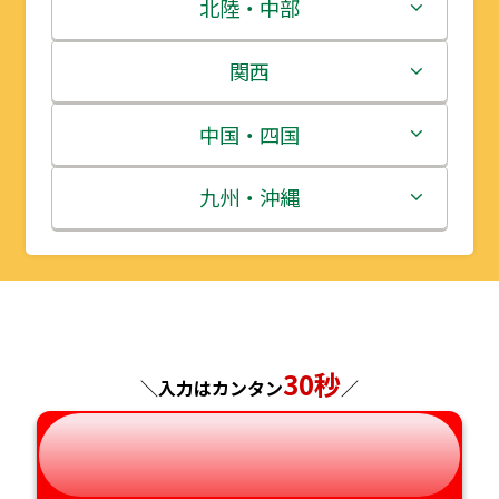
青森県
茨城県
北陸・中部
岩手県
栃木県
新潟県
関西
宮城県
群馬県
富山県
三重県
中国・四国
秋田県
埼玉県
石川県
滋賀県
鳥取県
九州・沖縄
山形県
千葉県
福井県
京都府
島根県
福岡県
福島県
東京都
山梨県
大阪府
岡山県
佐賀県
神奈川県
長野県
30秒
兵庫県
広島県
長崎県
＼入力はカンタン
／
岐阜県
奈良県
山口県
熊本県