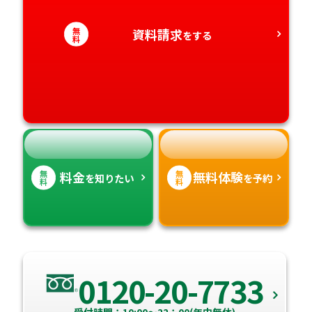
静岡県
和歌山県
徳島県
大分県
無
資料請求
をする
愛知県
料
香川県
宮崎県
愛媛県
鹿児島県
高知県
沖縄県
無
無
料金
無料体験
を知りたい
を予約
料
料
0120-20-7733
受付時間：10:00～22：00(年中無休)