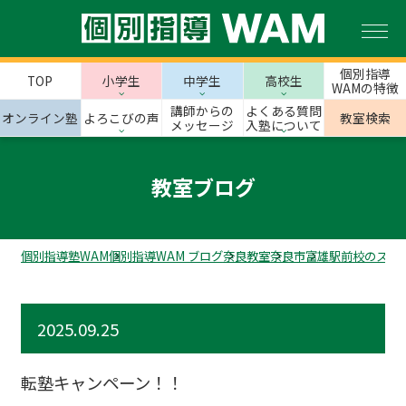
個別指導
TOP
小学生
中学生
高校生
WAMの特徴
講師からの
よくある質問
オンライン塾
よろこびの声
教室検索
メッセージ
入塾について
教室ブログ
個別指導塾WAM
個別指導WAM ブログ
奈良教室
奈良市
富雄駅前校のスタ
2025.09.25
転塾キャンペーン！！