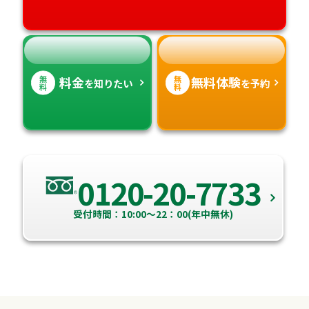
高知県
沖縄県
無
無
料金
無料体験
を知りたい
を予約
料
料
0120-20-7733
受付時間：10:00～22：00(年中無休)