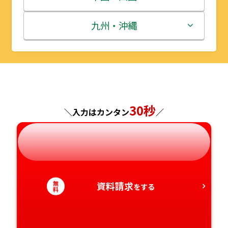
秋田県
埼玉県
石川県
滋賀県
鳥取県
九州・沖縄
山形県
千葉県
福井県
京都府
島根県
福岡県
福島県
東京都
山梨県
大阪府
岡山県
佐賀県
神奈川県
30秒
長野県
兵庫県
広島県
長崎県
＼入力はカンタン
／
岐阜県
奈良県
山口県
熊本県
静岡県
和歌山県
徳島県
大分県
無
資料請求
をする
料
愛知県
香川県
宮崎県
愛媛県
鹿児島県