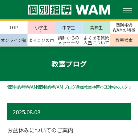
個別指導
TOP
小学生
中学生
高校生
WAMの特徴
講師からの
よくある質問
オンライン塾
よろこびの声
教室検索
メッセージ
入塾について
教室ブログ
個別指導塾WAM
個別指導WAM ブログ
兵庫教室
神戸市
玉津校のスタッフ
2025.08.08
お盆休みについてのご案内