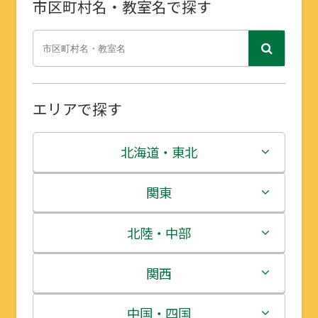
市区町村名・教室名で探す
エリアで探す
北海道・東北
北海道
関東
青森県
茨城県
北陸・中部
岩手県
栃木県
新潟県
関西
宮城県
群馬県
富山県
三重県
中国・四国