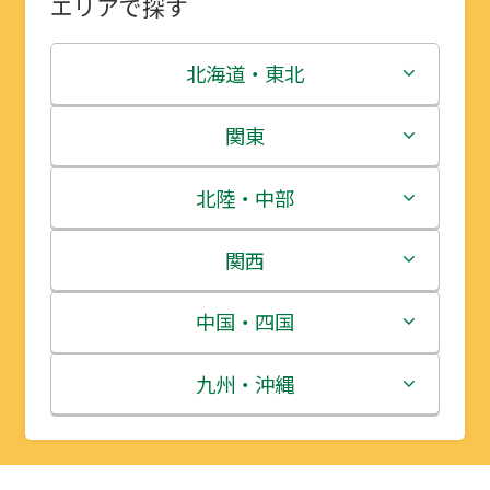
エリアで探す
北海道・東北
北海道
関東
青森県
茨城県
北陸・中部
岩手県
栃木県
新潟県
関西
宮城県
群馬県
富山県
三重県
中国・四国
秋田県
埼玉県
石川県
滋賀県
鳥取県
九州・沖縄
山形県
千葉県
福井県
京都府
島根県
福岡県