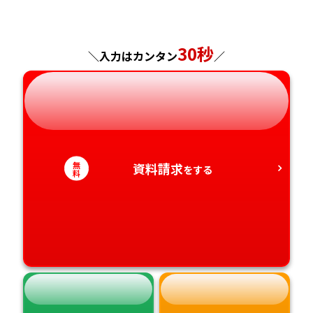
福島県
東京都
山梨県
大阪府
岡山県
佐賀県
神奈川県
長野県
兵庫県
広島県
長崎県
30秒
＼入力はカンタン
／
岐阜県
奈良県
山口県
熊本県
静岡県
和歌山県
徳島県
大分県
愛知県
香川県
宮崎県
無
資料請求
をする
料
愛媛県
鹿児島県
高知県
沖縄県