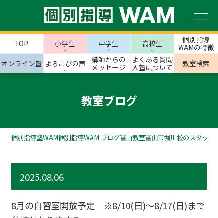
個別指導
TOP
小学生
中学生
高校生
WAMの特徴
講師からの
よくある質問
オンライン塾
よろこびの声
教室検索
メッセージ
入塾について
教室ブログ
個別指導塾WAM
個別指導WAM ブログ
富山教室
富山市
堀川校のスタッフ
2025.08.06
8月の自習室開放予定 ※8/10(日)～8/17(日)まで