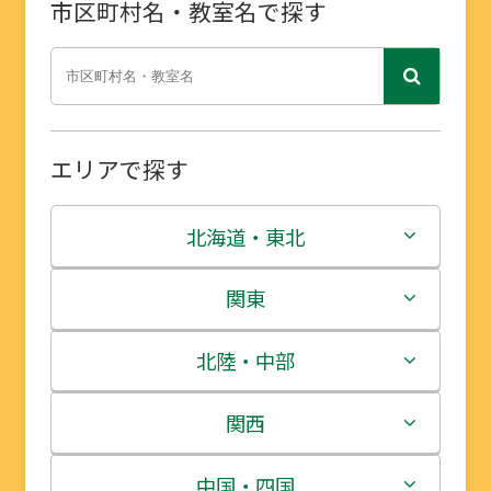
市区町村名・教室名で探す
エリアで探す
北海道・東北
北海道
関東
青森県
茨城県
北陸・中部
岩手県
栃木県
新潟県
関西
宮城県
群馬県
富山県
三重県
中国・四国