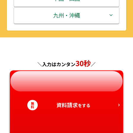
秋田県
埼玉県
石川県
滋賀県
鳥取県
九州・沖縄
山形県
千葉県
福井県
京都府
島根県
福岡県
福島県
東京都
山梨県
大阪府
岡山県
佐賀県
30秒
神奈川県
長野県
兵庫県
広島県
長崎県
＼入力はカンタン
／
岐阜県
奈良県
山口県
熊本県
静岡県
和歌山県
徳島県
大分県
無
資料請求
をする
料
愛知県
香川県
宮崎県
愛媛県
鹿児島県