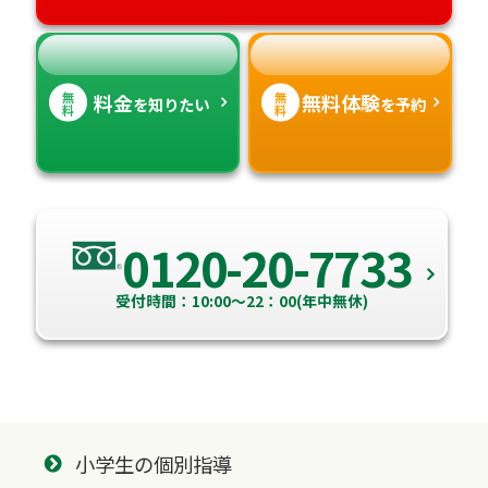
高知県
沖縄県
無
無
料金
無料体験
を知りたい
を予約
料
料
0120-20-7733
受付時間：10:00～22：00(年中無休)
小学生の個別指導