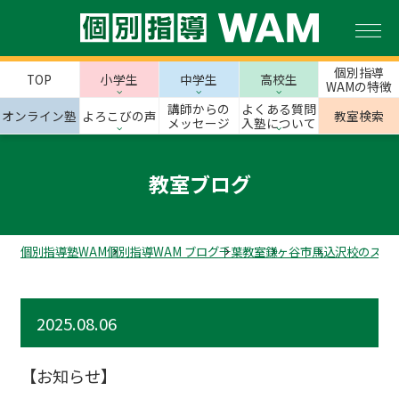
個別指導
TOP
小学生
中学生
高校生
WAMの特徴
講師からの
よくある質問
オンライン塾
よろこびの声
教室検索
メッセージ
入塾について
教室ブログ
個別指導塾WAM
個別指導WAM ブログ
千葉教室
鎌ヶ谷市
馬込沢校のスタ
2025.08.06
【お知らせ】