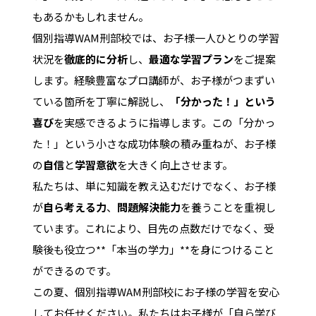
もあるかもしれません。
個別指導WAM刑部校では、お子様一人ひとりの学習
状況を
徹底的に分析
し、
最適な学習プラン
をご提案
します。経験豊富なプロ講師が、お子様がつまずい
ている箇所を丁寧に解説し、
「分かった！」という
喜び
を実感できるように指導します。この「分かっ
た！」という小さな成功体験の積み重ねが、お子様
の
自信
と
学習意欲
を大きく向上させます。
私たちは、単に知識を教え込むだけでなく、お子様
が
自ら考える力
、
問題解決能力
を養うことを重視し
ています。これにより、目先の点数だけでなく、受
験後も役立つ**「本当の学力」**を身につけること
ができるのです。
この夏、個別指導WAM刑部校にお子様の学習を安心
してお任せください。私たちはお子様が「自ら学び