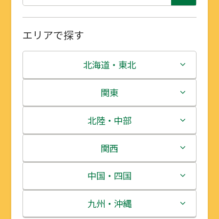
エリアで探す
北海道・東北
北海道
関東
青森県
茨城県
北陸・中部
岩手県
栃木県
新潟県
関西
宮城県
群馬県
富山県
三重県
中国・四国
秋田県
埼玉県
石川県
滋賀県
鳥取県
九州・沖縄