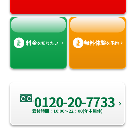
無
無
料金
無料体験
を知りたい
を予約
料
料
0120-20-7733
受付時間：10:00～22：00(年中無休)