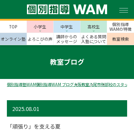
個別指導
TOP
小学生
中学生
高校生
WAMの特徴
講師からの
よくある質問
オンライン塾
よろこびの声
教室検索
メッセージ
入塾について
教室ブログ
個別指導塾WAM
個別指導WAM ブログ
大阪教室
八尾市
刑部校のスタッフ
2025.08.01
「頑張り」を支える夏