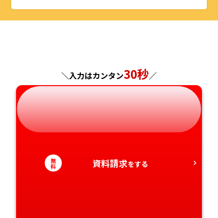
山形県
千葉県
福井県
京都府
島根県
福岡県
福島県
東京都
山梨県
大阪府
岡山県
佐賀県
神奈川県
長野県
兵庫県
広島県
長崎県
30秒
＼入力はカンタン
／
岐阜県
奈良県
山口県
熊本県
静岡県
和歌山県
徳島県
大分県
愛知県
香川県
宮崎県
無
資料請求
をする
料
愛媛県
鹿児島県
高知県
沖縄県