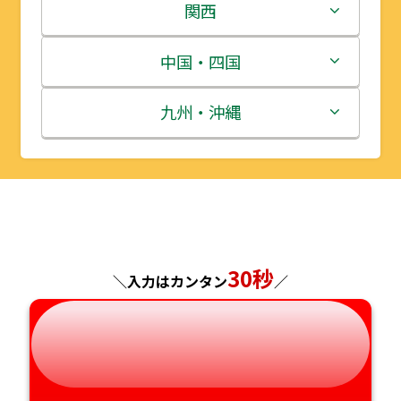
岩手県
栃木県
新潟県
関西
宮城県
群馬県
富山県
三重県
中国・四国
秋田県
埼玉県
石川県
滋賀県
鳥取県
九州・沖縄
山形県
千葉県
福井県
京都府
島根県
福岡県
福島県
東京都
山梨県
大阪府
岡山県
佐賀県
神奈川県
長野県
兵庫県
広島県
長崎県
30秒
＼入力はカンタン
／
岐阜県
奈良県
山口県
熊本県
静岡県
和歌山県
徳島県
大分県