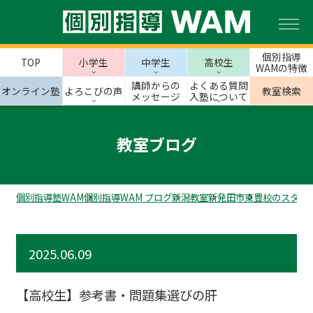
個別指導
TOP
小学生
中学生
高校生
WAMの特徴
講師からの
よくある質問
オンライン塾
よろこびの声
教室検索
メッセージ
入塾について
教室ブログ
個別指導塾WAM
個別指導WAM ブログ
新潟教室
新発田市
東豊校のスタッ
2025.06.09
【高校生】参考書・問題集選びの肝