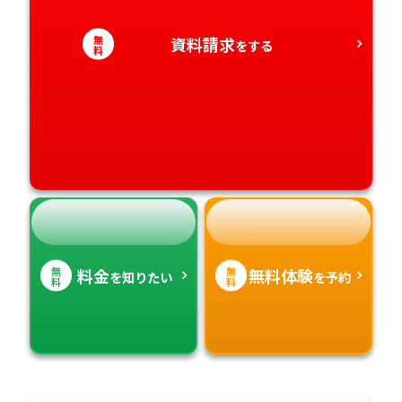
愛知県
香川県
宮崎県
無
資料請求
をする
料
愛媛県
鹿児島県
高知県
沖縄県
無
無
料金
無料体験
を知りたい
を予約
料
料