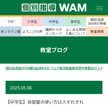
個別指導
TOP
小学生
中学生
高校生
WAMの特徴
講師からの
よくある質問
オンライン塾
よろこびの声
教室検索
メッセージ
入塾について
教室ブログ
個別指導塾WAM
個別指導WAM ブログ
新潟教室
新発田市
東豊校のスタッ
2025.05.08
【中学生】自習室の使い方は人それぞれ