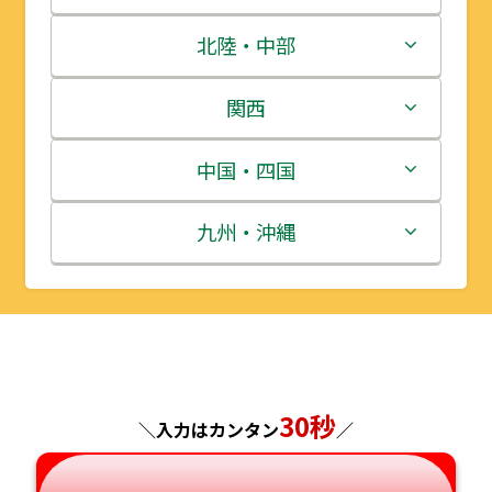
青森県
茨城県
北陸・中部
岩手県
栃木県
新潟県
関西
宮城県
群馬県
富山県
三重県
中国・四国
秋田県
埼玉県
石川県
滋賀県
鳥取県
九州・沖縄
山形県
千葉県
福井県
京都府
島根県
福岡県
福島県
東京都
山梨県
大阪府
岡山県
佐賀県
神奈川県
長野県
兵庫県
広島県
長崎県
30秒
＼入力はカンタン
／
岐阜県
奈良県
山口県
熊本県