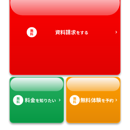
静岡県
和歌山県
徳島県
大分県
愛知県
香川県
宮崎県
無
資料請求
をする
料
愛媛県
鹿児島県
高知県
沖縄県
無
無
料金
無料体験
を知りたい
を予約
料
料