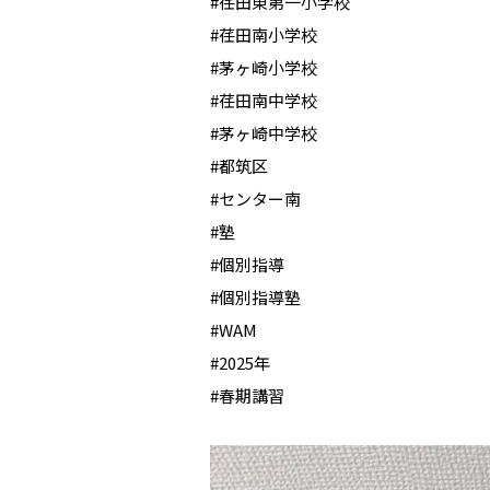
#荏田東第一小学校
#荏田南小学校
#茅ヶ崎小学校
#荏田南中学校
#茅ヶ崎中学校
#都筑区
#センター南
#塾
#個別指導
#個別指導塾
#WAM
#2025年
#春期講習