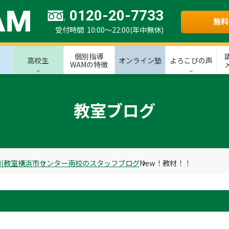
0120-20-7733
無料
受付時間 10:00～22:00(年中無休)
個別指導
高校生
オンライン塾
よろこびの声
WAMの特徴
教室ブログ
川教室
横浜市
センター南校のスタッフブログ
New！教材！！