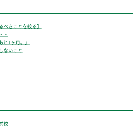
るべきことを絞る】
・・
あと1ヶ月。」
置しないこと
前校