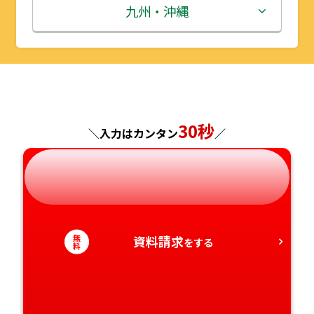
秋田県
埼玉県
石川県
滋賀県
鳥取県
九州・沖縄
山形県
千葉県
福井県
京都府
島根県
福岡県
福島県
東京都
山梨県
大阪府
岡山県
佐賀県
神奈川県
長野県
兵庫県
広島県
長崎県
30秒
＼入力はカンタン
／
岐阜県
奈良県
山口県
熊本県
静岡県
和歌山県
徳島県
大分県
無
資料請求
愛知県
香川県
をする
宮崎県
料
愛媛県
鹿児島県