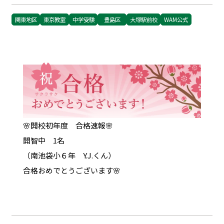
関東地区
東京教室
中学受験
豊島区
大塚駅前校
WAM公式
🌸開校初年度 合格速報🌸
開智中 1名
（南池袋小６年 Y.J.くん）
合格おめでとうございます🌸