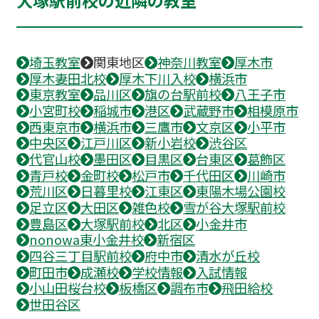
大塚駅前校の近隣の教室
埼玉教室
関東地区
神奈川教室
厚木市
厚木妻田北校
厚木下川入校
横浜市
東京教室
品川区
旗の台駅前校
八王子市
小宮町校
稲城市
港区
武蔵野市
相模原市
西東京市
横浜市
三鷹市
文京区
小平市
中央区
江戸川区
新小岩校
渋谷区
代官山校
墨田区
目黒区
台東区
葛飾区
青戸校
金町校
松戸市
千代田区
川崎市
荒川区
日暮里校
江東区
東陽木場公園校
足立区
大田区
雑色校
雪が谷大塚駅前校
豊島区
大塚駅前校
北区
小金井市
nonowa東小金井校
新宿区
四谷三丁目駅前校
府中市
清水が丘校
町田市
成瀬校
学校情報
入試情報
小山田桜台校
板橋区
調布市
飛田給校
世田谷区