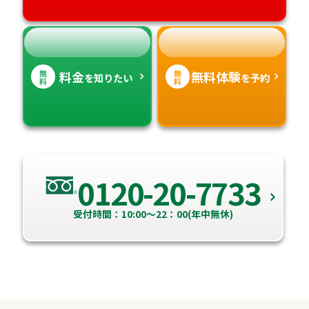
高知県
沖縄県
無
無
料金
無料体験
を知りたい
を予約
料
料
0120-20-7733
受付時間：10:00～22：00(年中無休)