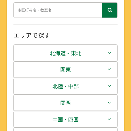
エリアで探す
北海道・東北
北海道
関東
青森県
茨城県
北陸・中部
岩手県
栃木県
新潟県
関西
宮城県
群馬県
富山県
三重県
中国・四国