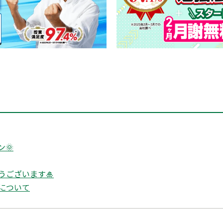
🌞
うございます🎍
について