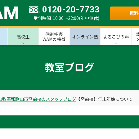
0120-20-7733
無料
受付時間 10:00～22:00(年中無休)
個別指導
高校生
オンライン塾
よろこびの声
WAMの特徴
教室ブログ
山教室
和歌山市
宮前校のスタッフブログ
【宮前校】年末年始について