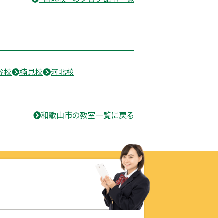
谷校
楠見校
河北校
和歌山市の教室一覧に戻る