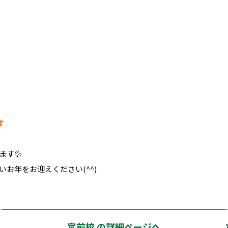
す
ます💦
お年をお迎えください(^^)
宮前校 の詳細ページへ