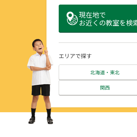
現在地で
お近くの教室を検
エリアで探す
北海道・東北
北海道
関西
青森県
三重県
岩手県
滋賀県
宮城県
京都府