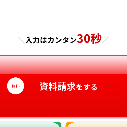
千葉県
広島県
東京都
山口県
30秒
神奈川県
徳島県
＼入力はカンタン
／
香川県
愛媛県
高知県
資料請求
をする
無料