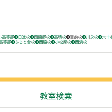
-高等部
日進校
四箇郷校
高積校
宮前校
川永校
六十
高等部
ふじと台校
西脇校
小松原校
西浜校
教室検索