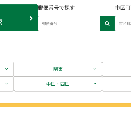
郵便番号で探す
市区町
索
関東
茨城県
中国・四国
栃木県
鳥取県
群馬県
島根県
埼玉県
岡山県