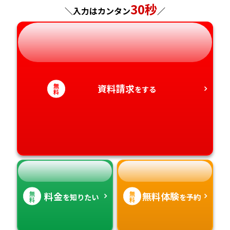
神奈川県
長野県
兵庫県
30秒
広島県
長崎県
＼入力はカンタン
／
岐阜県
奈良県
山口県
熊本県
静岡県
和歌山県
徳島県
大分県
無
資料請求
をする
愛知県
香川県
宮崎県
料
愛媛県
鹿児島県
高知県
沖縄県
無
無
料金
無料体験
を知りたい
を予約
料
料