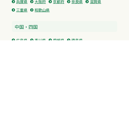
兵庫県
大阪府
京都府
奈良県
滋賀県
三重県
和歌山県
中国・四国
広島県
香川県
愛媛県
徳島県
九州・沖縄
福岡県
佐賀県
長崎県
熊本県
沖縄県
プライバシーポリシー
H.M.GROUP
WAMからのお知らせ
サイトマップ
自習室利用申込
成績保証制度 利用申込