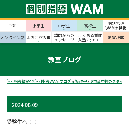
個別指導
TOP
小学生
中学生
高校生
WAMの特徴
講師からの
よくある質問
オンライン塾
よろこびの声
教室検索
メッセージ
入塾について
教室ブログ
個別指導塾WAM
個別指導WAM ブログ
大阪教室
貝塚市
畠中校のスタッフ
2024.08.09
受験生へ！！