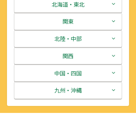
北海道・東北
北海道
関東
青森県
茨城県
北陸・中部
岩手県
栃木県
新潟県
関西
宮城県
群馬県
富山県
三重県
中国・四国
秋田県
埼玉県
石川県
滋賀県
鳥取県
九州・沖縄
山形県
千葉県
福井県
京都府
島根県
福岡県
福島県
東京都
山梨県
大阪府
岡山県
佐賀県