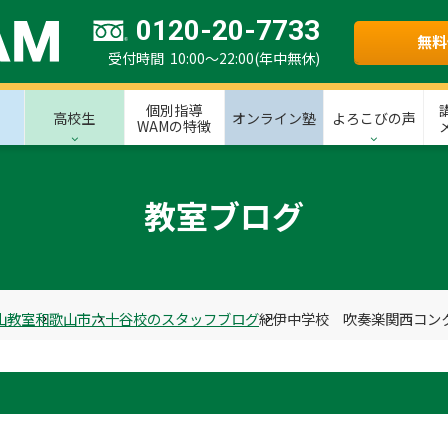
0120-20-7733
無料
受付時間 10:00～22:00(年中無休)
個別指導
高校生
オンライン塾
よろこびの声
WAMの特徴
教室ブログ
山教室
和歌山市
六十谷校のスタッフブログ
紀伊中学校 吹奏楽関西コン