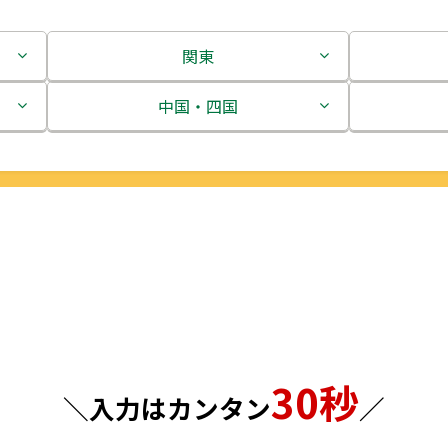
関東
茨城県
中国・四国
栃木県
鳥取県
群馬県
島根県
埼玉県
岡山県
千葉県
広島県
東京都
山口県
30秒
神奈川県
徳島県
＼入力はカンタン
／
香川県