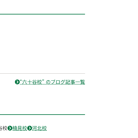
“六十谷校” のブログ記事一覧
谷校
楠見校
河北校