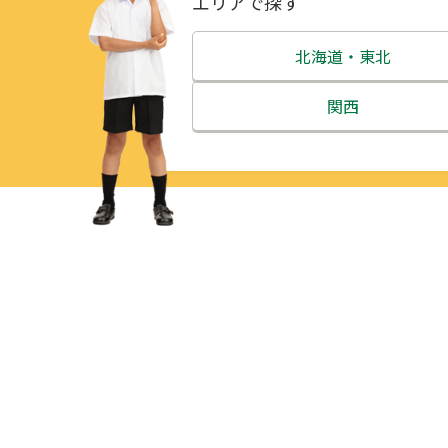
エリアで探す
北海道・東北
北海道
関西
青森県
三重県
岩手県
滋賀県
宮城県
京都府
秋田県
大阪府
山形県
兵庫県
福島県
奈良県
和歌山県