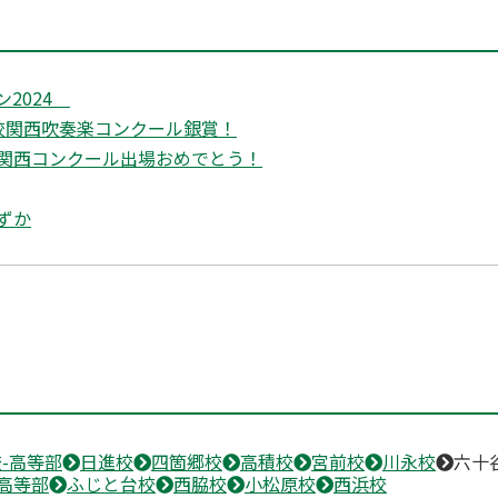
ン2024
校関西吹奏楽コンクール銀賞！
関西コンクール出場おめでとう！
ずか
-高等部
日進校
四箇郷校
高積校
宮前校
川永校
六十
高等部
ふじと台校
西脇校
小松原校
西浜校