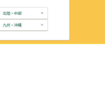
北陸・中部
新潟県
九州・沖縄
富山県
福岡県
石川県
佐賀県
福井県
長崎県
山梨県
熊本県
長野県
大分県
岐阜県
宮崎県
静岡県
鹿児島県