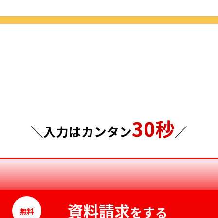
栃木県
鳥取県
群馬県
島根県
埼玉県
岡山県
千葉県
広島県
東京都
山口県
30秒
神奈川県
徳島県
＼入力はカンタン
／
香川県
愛媛県
高知県
資料請求
をする
無料