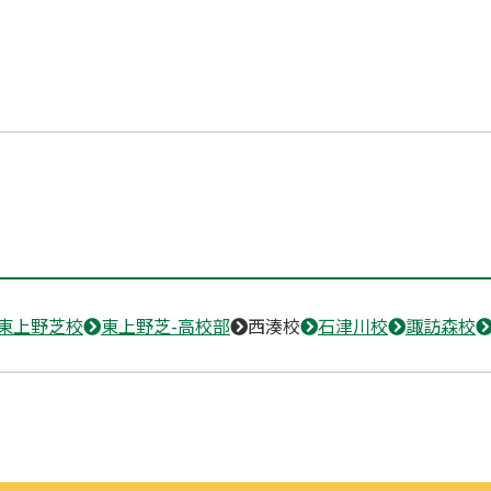
東上野芝校
東上野芝-高校部
西湊校
石津川校
諏訪森校