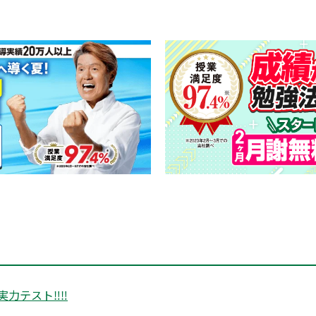
実力テスト‼‼