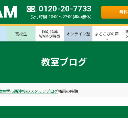
0120-20-7733
無料
受付時間 10:00～22:00(年中無休)
個別指導
高校生
オンライン塾
よろこびの声
WAMの特徴
教室ブログ
教室
堺市
西湊校のスタッフブログ
梅雨の時期