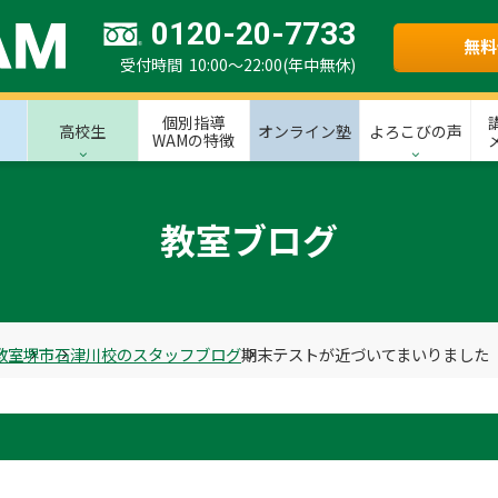
0120-20-7733
無料
受付時間 10:00～22:00(年中無休)
個別指導
高校生
オンライン塾
よろこびの声
WAMの特徴
教室ブログ
教室
堺市
石津川校のスタッフブログ
期末テストが近づいてまいりました