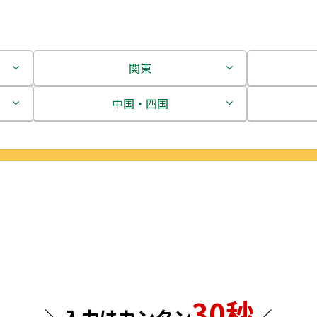
関東
茨城県
中国・四国
栃木県
鳥取県
群馬県
島根県
埼玉県
岡山県
千葉県
広島県
東京都
山口県
30秒
神奈川県
徳島県
＼入力はカンタン
／