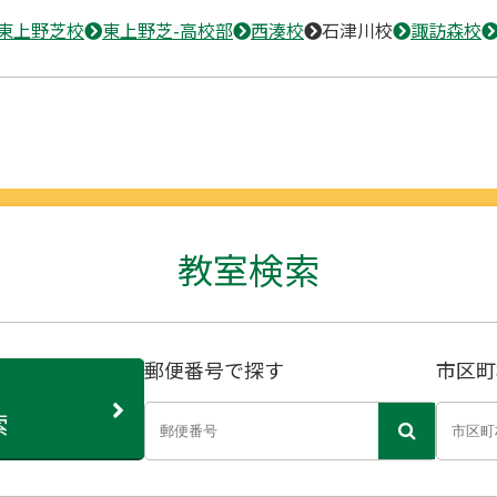
東上野芝校
東上野芝-高校部
西湊校
石津川校
諏訪森校
教室検索
郵便番号で探す
市区町
索