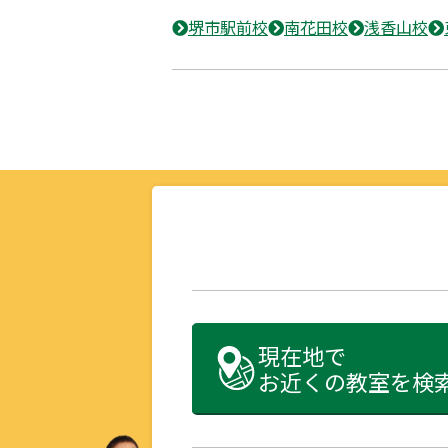
堺市駅前校
南花田校
浅香山校
現在地で
お近くの教室を検