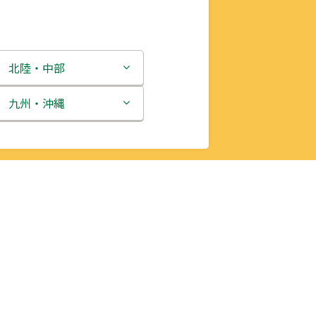
北陸・中部
新潟県
九州・沖縄
富山県
福岡県
石川県
佐賀県
福井県
長崎県
山梨県
熊本県
長野県
大分県
岐阜県
宮崎県