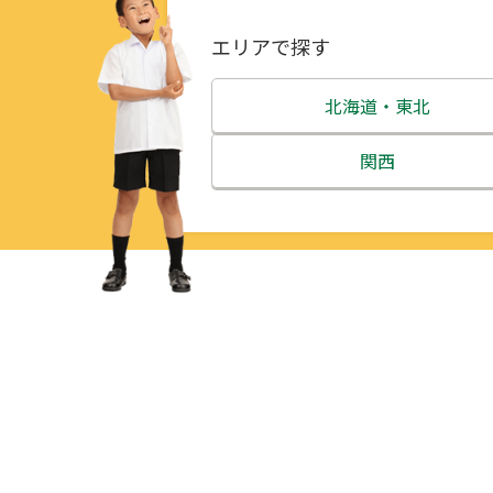
エリアで探す
北海道・東北
北海道
関西
青森県
三重県
岩手県
滋賀県
宮城県
京都府
秋田県
大阪府
山形県
兵庫県
福島県
奈良県