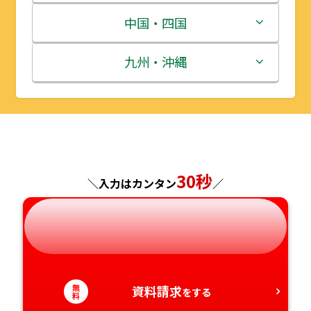
宮城県
群馬県
富山県
三重県
中国・四国
秋田県
埼玉県
石川県
滋賀県
鳥取県
九州・沖縄
山形県
千葉県
福井県
京都府
島根県
福岡県
福島県
東京都
山梨県
大阪府
岡山県
佐賀県
神奈川県
長野県
兵庫県
広島県
長崎県
30秒
＼入力はカンタン
／
岐阜県
奈良県
山口県
熊本県
静岡県
和歌山県
徳島県
大分県
無
愛知県
資料請求
香川県
宮崎県
をする
料