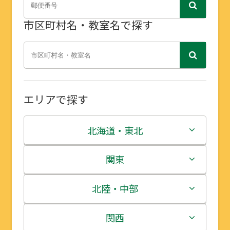
市区町村名・教室名で探す
エリアで探す
北海道・東北
北海道
関東
青森県
茨城県
北陸・中部
岩手県
栃木県
新潟県
関西