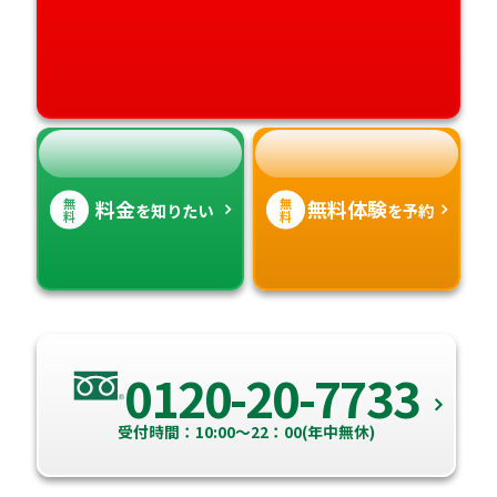
愛媛県
鹿児島県
高知県
沖縄県
無
無
料金
無料体験
を知りたい
を予約
料
料
0120-20-7733
受付時間：10:00～22：00(年中無休)