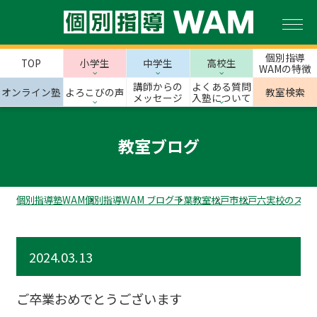
個別指導
TOP
小学生
中学生
高校生
WAMの特徴
講師からの
よくある質問
オンライン塾
よろこびの声
教室検索
メッセージ
入塾について
教室ブログ
個別指導塾WAM
個別指導WAM ブログ
千葉教室
松戸市
松戸六実校のスタ
2024.03.13
ご卒業おめでとうございます