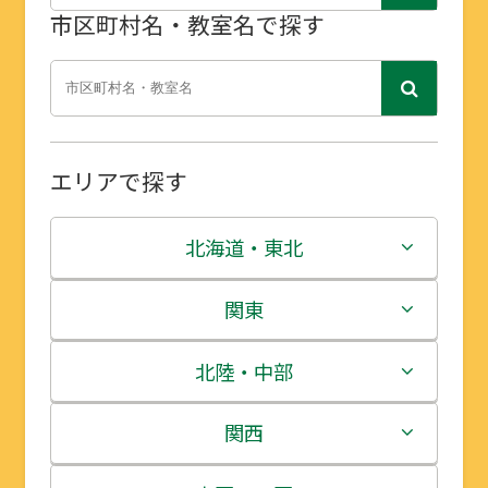
市区町村名・教室名で探す
エリアで探す
北海道・東北
北海道
関東
青森県
茨城県
北陸・中部
岩手県
栃木県
新潟県
関西