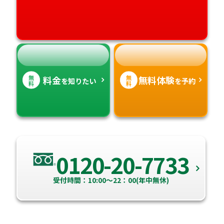
愛媛県
鹿児島県
高知県
沖縄県
無
無
料金
無料体験
を知りたい
を予約
料
料
0120-20-7733
受付時間：10:00～22：00(年中無休)