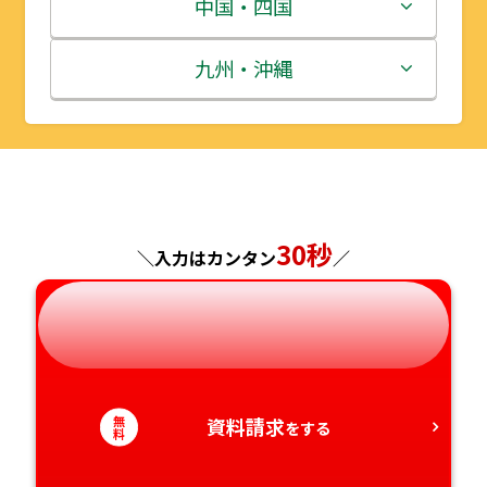
宮城県
群馬県
富山県
三重県
中国・四国
秋田県
埼玉県
石川県
滋賀県
鳥取県
九州・沖縄
山形県
千葉県
福井県
京都府
島根県
福岡県
福島県
東京都
山梨県
大阪府
岡山県
佐賀県
神奈川県
長野県
兵庫県
広島県
長崎県
30秒
＼入力はカンタン
／
岐阜県
奈良県
山口県
熊本県
静岡県
和歌山県
徳島県
大分県
無
資料請求
愛知県
香川県
宮崎県
をする
料