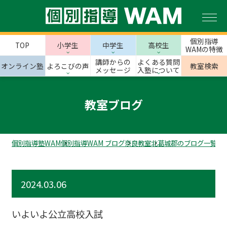
個別指導
TOP
小学生
中学生
高校生
WAMの特徴
講師からの
よくある質問
オンライン塾
よろこびの声
教室検索
メッセージ
入塾について
教室ブログ
個別指導塾WAM
個別指導WAM ブログ
奈良教室
北葛城郡のブログ一覧
上
2024.03.06
いよいよ公立高校入試