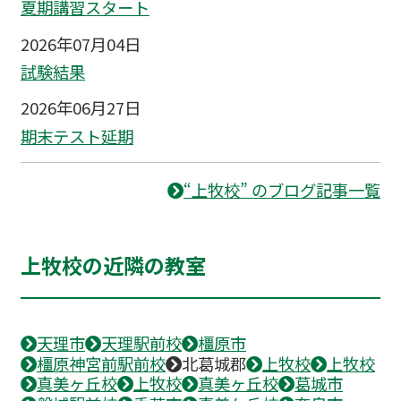
夏期講習スタート
2026年07月04日
試験結果
2026年06月27日
期末テスト延期
“上牧校” のブログ記事一覧
上牧校の近隣の教室
天理市
天理駅前校
橿原市
橿原神宮前駅前校
北葛城郡
上牧校
上牧校
真美ヶ丘校
上牧校
真美ヶ丘校
葛城市