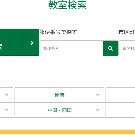
教室検索
郵便番号で探す
市区町
索
関東
茨城県
中国・四国
栃木県
鳥取県