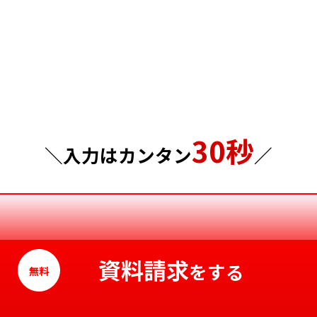
群馬県
島根県
埼玉県
岡山県
千葉県
広島県
東京都
山口県
30秒
神奈川県
徳島県
＼入力はカンタン
／
香川県
愛媛県
高知県
資料請求
をする
無料