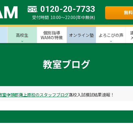
0120-20-7733
無料
受付時間 10:00～22:00(年中無休)
個別指導
高校生
オンライン塾
よろこびの声
WAMの特徴
教室ブログ
教室
中頭郡
南上原校のスタッフブログ
高校入試模試結果速報！