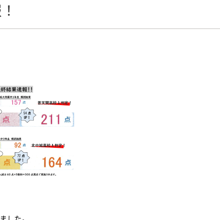
報！
ました。