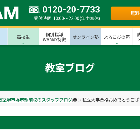
0120-20-7733
無料
受付時間 10:00～22:00(年中無休)
個別指導
高校生
オンライン塾
よろこびの声
WAMの特徴
教室ブログ
教室
堺市
堺市駅前校のスタッフブログ
🎓✨ 私立大学合格おめでとうござい