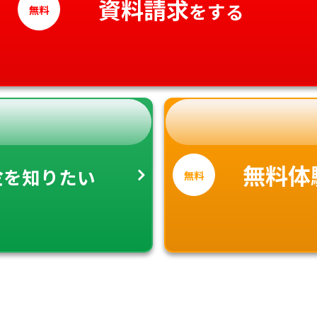
資料請求
をする
無料
金
無料体
を知りたい
無料