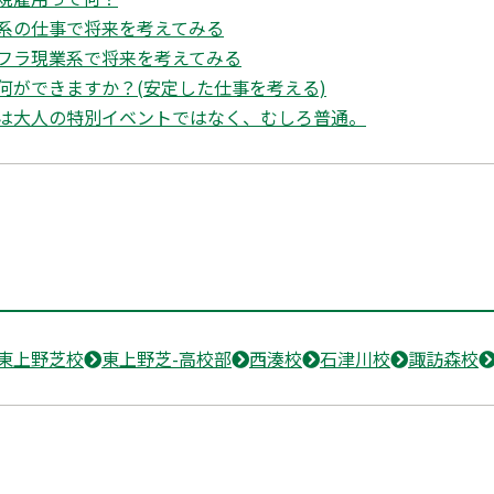
系の仕事で将来を考えてみる
フラ現業系で将来を考えてみる
何ができますか？(安定した仕事を考える)
は大人の特別イベントではなく、むしろ普通。
東上野芝校
東上野芝-高校部
西湊校
石津川校
諏訪森校