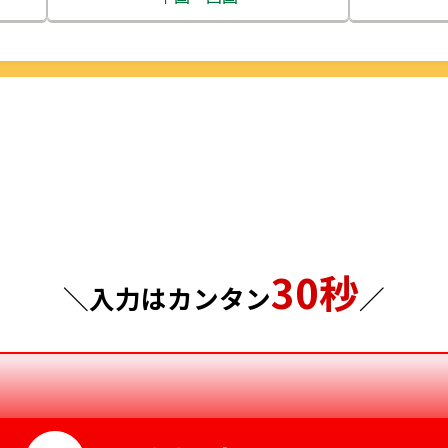
栃木県
鳥取県
群馬県
島根県
埼玉県
岡山県
千葉県
広島県
東京都
山口県
30秒
神奈川県
徳島県
＼入力はカンタン
／
香川県
愛媛県
高知県