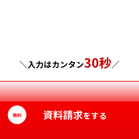
群馬県
島根県
埼玉県
岡山県
千葉県
広島県
東京都
山口県
30秒
神奈川県
徳島県
＼入力はカンタン
／
香川県
愛媛県
高知県
資料請求
をする
無料