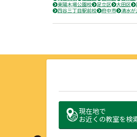
東陽木場公園校
足立区
大田区
四谷三丁目駅前校
府中市
清水が
現在地で
お近くの教室を検