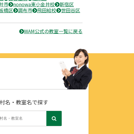
井市
nonowa東小金井校
新宿区
板橋区
調布市
飛田給校
世田谷区
WAM公式の教室一覧に戻る
村名・教室名で探す