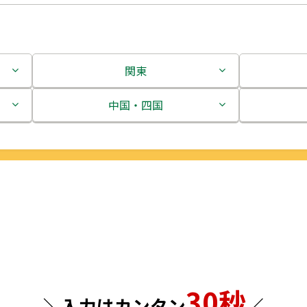
関東
茨城県
中国・四国
栃木県
鳥取県
群馬県
島根県
埼玉県
岡山県
千葉県
広島県
東京都
山口県
30秒
＼入力はカンタン
／
神奈川県
徳島県