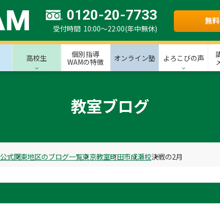
0120-20-7733
無料
受付時間 10:00～22:00(年中無休)
個別指導
高校生
オンライン塾
よろこびの声
WAMの特徴
教室ブログ
M公式
関東地区のブログ一覧
東京教室
町田市
成瀬校
決戦の2月