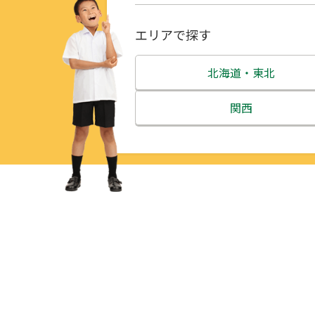
エリアで探す
北海道・東北
北海道
関西
青森県
三重県
岩手県
滋賀県
宮城県
京都府
秋田県
大阪府
山形県
兵庫県
福島県
奈良県