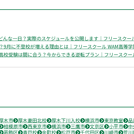
どんな一日？実際のスケジュールを公開します｜フリースクール 
？9月に不登校が増える理由とは｜フリースクール WAM高等学
高校受験は間に合う？今からできる逆転プラン｜フリースクール 
厚木市
厚木妻田北校
厚木下川入校
横浜市
東京教室
品
相模原市
西東京市
横浜市
三鷹市
文京区
小平市
中
葛飾区
青戸校
金町校
松戸市
千代田区
川崎市
荒川