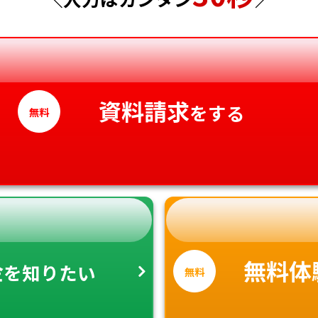
香川県
愛媛県
高知県
資料請求
をする
無料
金
無料体
を知りたい
無料