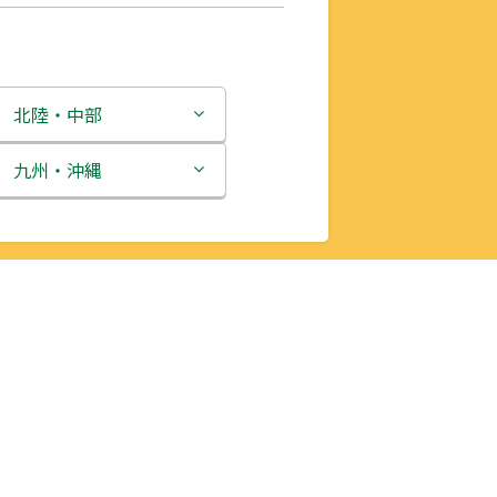
北陸・中部
新潟県
九州・沖縄
富山県
福岡県
石川県
佐賀県
福井県
長崎県
山梨県
熊本県
長野県
大分県
岐阜県
宮崎県