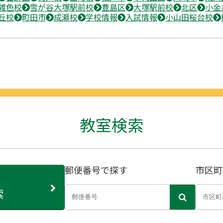
雑色校
雪が谷大塚駅前校
豊島区
大塚駅前校
北区
小金
丘校
町田市
成瀬校
学校情報
入試情報
小山田桜台校
教室検索
郵便番号で探す
市区町
索