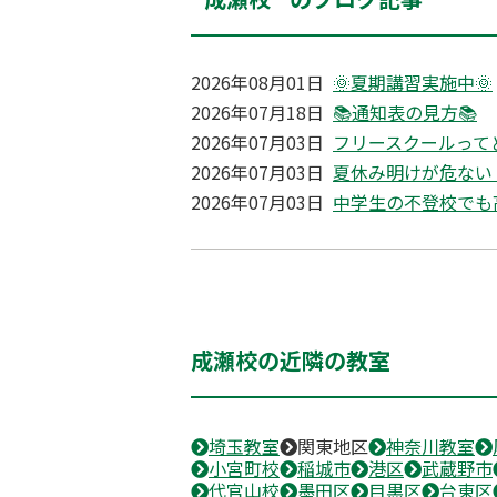
2026年08月01日
🌞夏期講習実施中🌞
2026年07月18日
📚通知表の見方📚
2026年07月03日
フリースクールって
2026年07月03日
夏休み明けが危ない
2026年07月03日
中学生の不登校でも
成瀬校の近隣の教室
埼玉教室
関東地区
神奈川教室
小宮町校
稲城市
港区
武蔵野市
代官山校
墨田区
目黒区
台東区