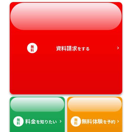
岐阜県
奈良県
山口県
熊本県
静岡県
和歌山県
徳島県
大分県
愛知県
香川県
宮崎県
無
資料請求
をする
料
愛媛県
鹿児島県
高知県
沖縄県
無
無
料金
無料体験
を知りたい
を予約
料
料