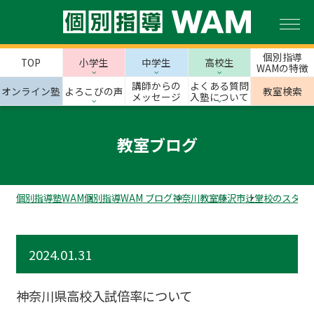
個別指導
TOP
小学生
中学生
高校生
WAMの特徴
講師からの
よくある質問
オンライン塾
よろこびの声
教室検索
メッセージ
入塾について
教室ブログ
個別指導塾WAM
個別指導WAM ブログ
神奈川教室
藤沢市
辻堂校のスタッ
2024.01.31
神奈川県高校入試倍率について