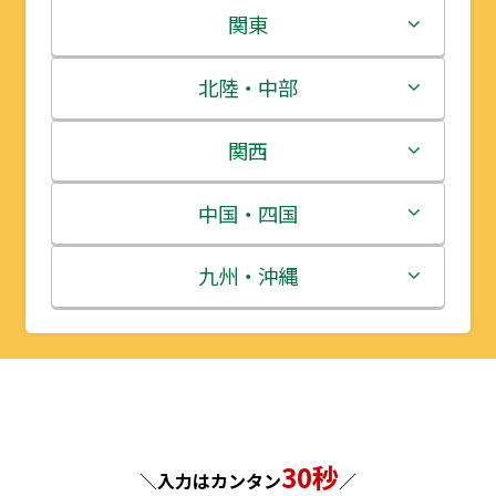
北海道
関東
青森県
茨城県
北陸・中部
岩手県
栃木県
新潟県
関西
宮城県
群馬県
富山県
三重県
中国・四国
秋田県
埼玉県
石川県
滋賀県
鳥取県
九州・沖縄
山形県
千葉県
福井県
京都府
島根県
福岡県
福島県
東京都
山梨県
大阪府
岡山県
佐賀県
神奈川県
長野県
兵庫県
広島県
長崎県
30秒
＼入力はカンタン
／