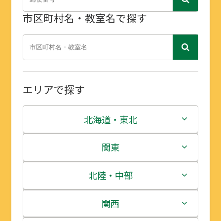
市区町村名・教室名で探す
エリアで探す
北海道・東北
北海道
関東
青森県
茨城県
北陸・中部
岩手県
栃木県
新潟県
関西