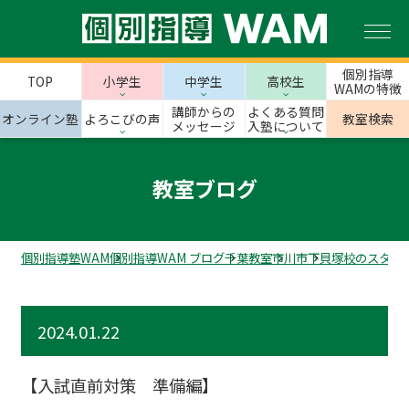
個別指導
TOP
小学生
中学生
高校生
WAMの特徴
講師からの
よくある質問
オンライン塾
よろこびの声
教室検索
メッセージ
入塾について
教室ブログ
個別指導塾WAM
個別指導WAM ブログ
千葉教室
市川市
下貝塚校のスタッ
2024.01.22
【入試直前対策 準備編】