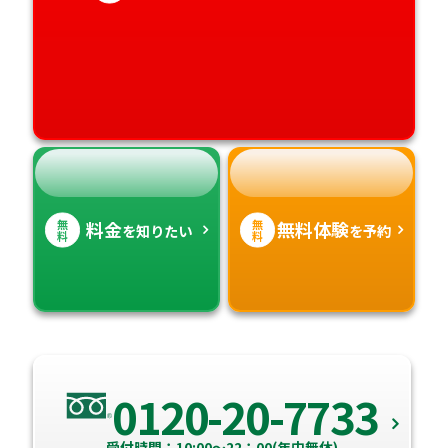
愛媛県
鹿児島県
高知県
沖縄県
無
無
料金
無料体験
を知りたい
を予約
料
料
0120-20-7733
受付時間：10:00～22：00(年中無休)