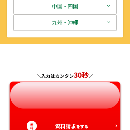
宮城県
群馬県
富山県
三重県
中国・四国
秋田県
埼玉県
石川県
滋賀県
鳥取県
九州・沖縄
山形県
千葉県
福井県
京都府
島根県
福岡県
福島県
東京都
山梨県
大阪府
岡山県
佐賀県
神奈川県
長野県
兵庫県
広島県
長崎県
30秒
＼入力はカンタン
／
岐阜県
奈良県
山口県
熊本県
静岡県
和歌山県
徳島県
大分県
愛知県
香川県
宮崎県
無
資料請求
をする
料