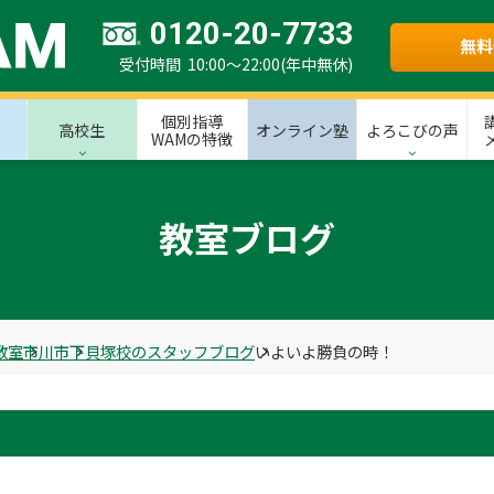
0120-20-7733
無料
受付時間 10:00～22:00(年中無休)
個別指導
高校生
オンライン塾
よろこびの声
WAMの特徴
教室ブログ
教室
市川市
下貝塚校のスタッフブログ
いよいよ勝負の時！