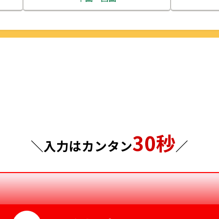
栃木県
鳥取県
群馬県
島根県
埼玉県
岡山県
千葉県
広島県
東京都
山口県
30秒
神奈川県
徳島県
＼入力はカンタン
／
香川県
愛媛県
高知県