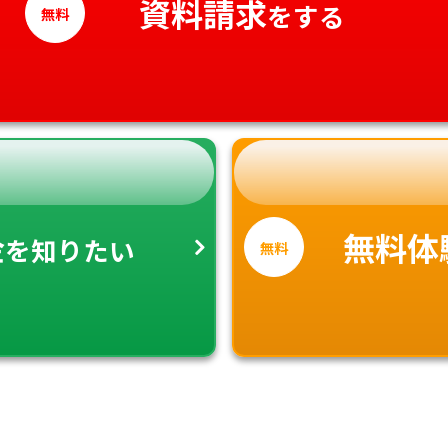
資料請求
をする
無料
金
無料体
を知りたい
無料