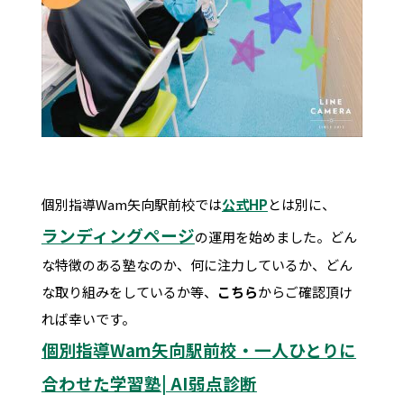
個別指導Wam矢向駅前校では
公式HP
とは別に、
ランディングページ
の運用を始めました。どん
な特徴のある塾なのか、何に注力しているか、どん
な取り組みをしているか等、
こちら
からご確認頂け
れば幸いです。
個別指導Wam矢向駅前校・一人ひとりに
合わせた学習塾| AI弱点診断