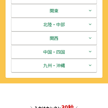
北海道
関東
青森県
茨城県
北陸・中部
岩手県
栃木県
新潟県
関西
宮城県
群馬県
富山県
三重県
中国・四国
秋田県
埼玉県
石川県
滋賀県
鳥取県
九州・沖縄
山形県
千葉県
福井県
京都府
島根県
福岡県
福島県
東京都
山梨県
大阪府
岡山県
佐賀県
神奈川県
長野県
兵庫県
広島県
長崎県
30秒
＼入力はカンタン
／