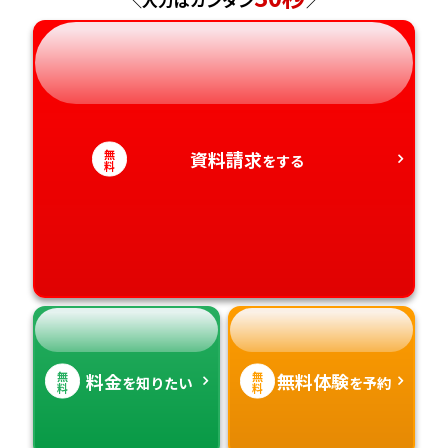
岐阜県
奈良県
山口県
熊本県
静岡県
和歌山県
徳島県
大分県
愛知県
香川県
宮崎県
無
資料請求
をする
料
愛媛県
鹿児島県
高知県
沖縄県
無
無
料金
無料体験
を知りたい
を予約
料
料