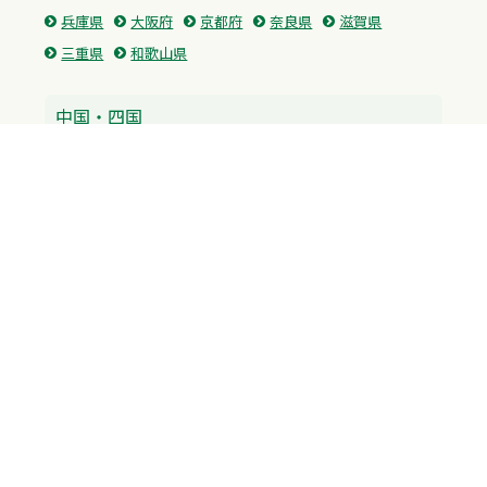
兵庫県
大阪府
京都府
奈良県
滋賀県
三重県
和歌山県
中国・四国
広島県
香川県
愛媛県
徳島県
九州・沖縄
福岡県
佐賀県
長崎県
熊本県
沖縄県
プライバシーポリシー
H.M.GROUP
WAMからのお知らせ
サイトマップ