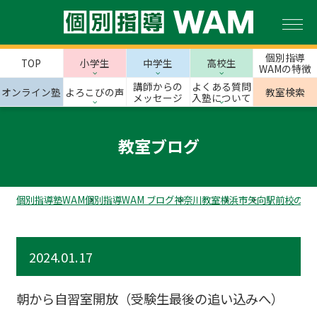
個別指導
TOP
小学生
中学生
高校生
WAMの特徴
講師からの
よくある質問
オンライン塾
よろこびの声
教室検索
メッセージ
入塾について
教室ブログ
個別指導塾WAM
個別指導WAM ブログ
神奈川教室
横浜市
矢向駅前校のス
2024.01.17
朝から自習室開放（受験生最後の追い込みへ）