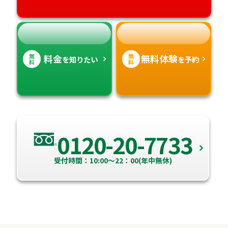
高知県
沖縄県
無
無
料金
無料体験
を知りたい
を予約
料
料
0120-20-7733
受付時間：10:00～22：00(年中無休)