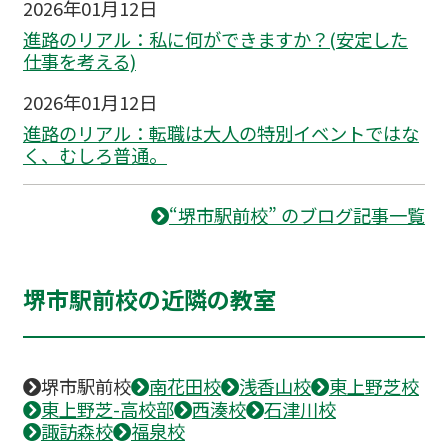
2026年01月12日
進路のリアル：私に何ができますか？(安定した
仕事を考える)
2026年01月12日
進路のリアル：転職は大人の特別イベントではな
く、むしろ普通。
“堺市駅前校” のブログ記事一覧
堺市駅前校の近隣の教室
堺市駅前校
南花田校
浅香山校
東上野芝校
東上野芝-高校部
西湊校
石津川校
諏訪森校
福泉校