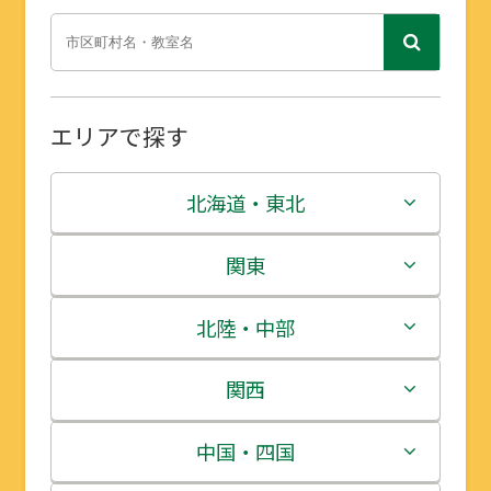
エリアで探す
北海道・東北
北海道
関東
青森県
茨城県
北陸・中部
岩手県
栃木県
新潟県
関西
宮城県
群馬県
富山県
三重県
中国・四国