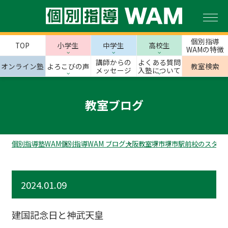
個別指導
TOP
小学生
中学生
高校生
WAMの特徴
講師からの
よくある質問
オンライン塾
よろこびの声
教室検索
メッセージ
入塾について
教室ブログ
個別指導塾WAM
個別指導WAM ブログ
大阪教室
堺市
堺市駅前校のスタッ
2024.01.09
建国記念日と神武天皇