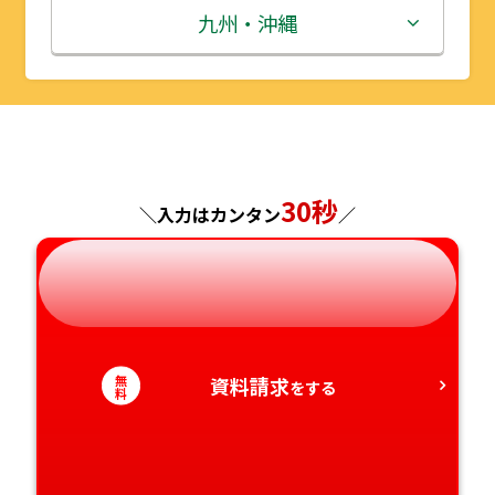
秋田県
埼玉県
石川県
滋賀県
鳥取県
九州・沖縄
山形県
千葉県
福井県
京都府
島根県
福岡県
福島県
東京都
山梨県
大阪府
岡山県
佐賀県
神奈川県
長野県
兵庫県
広島県
長崎県
30秒
＼入力はカンタン
／
岐阜県
奈良県
山口県
熊本県
静岡県
和歌山県
徳島県
大分県
無
資料請求
愛知県
香川県
をする
宮崎県
料
愛媛県
鹿児島県