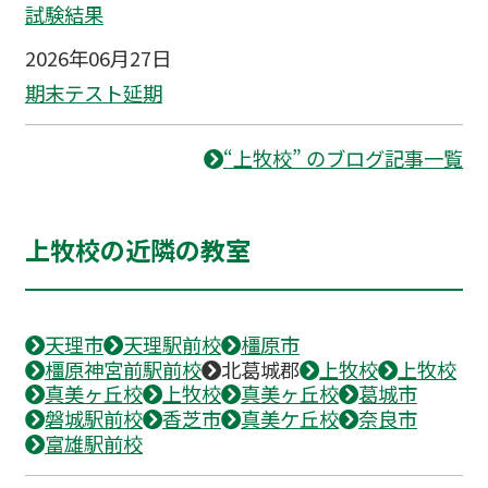
試験結果
2026年06月27日
期末テスト延期
“上牧校” のブログ記事一覧
上牧校の近隣の教室
天理市
天理駅前校
橿原市
橿原神宮前駅前校
北葛城郡
上牧校
上牧校
真美ヶ丘校
上牧校
真美ヶ丘校
葛城市
磐城駅前校
香芝市
真美ケ丘校
奈良市
富雄駅前校