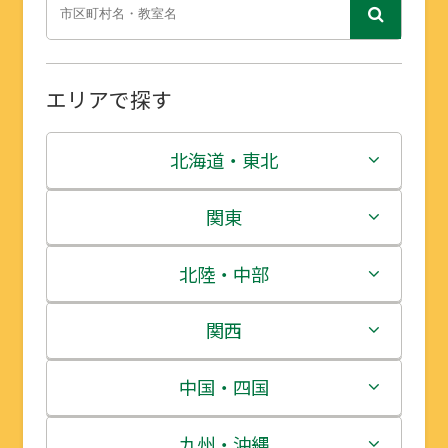
エリアで探す
北海道・東北
北海道
関東
青森県
茨城県
北陸・中部
岩手県
栃木県
新潟県
関西
宮城県
群馬県
富山県
三重県
中国・四国
秋田県
埼玉県
石川県
滋賀県
鳥取県
九州・沖縄