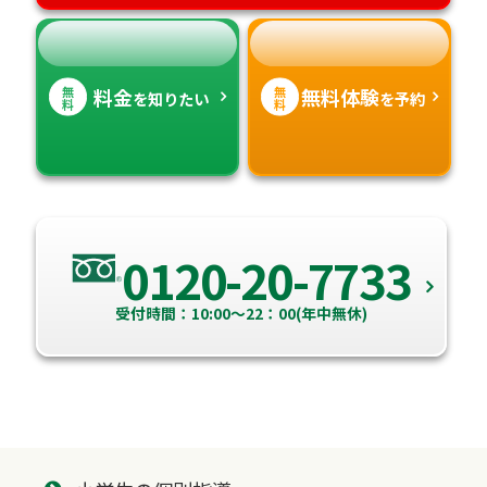
無
無
料金
無料体験
を知りたい
を予約
料
料
0120-20-7733
受付時間：10:00～22：00(年中無休)