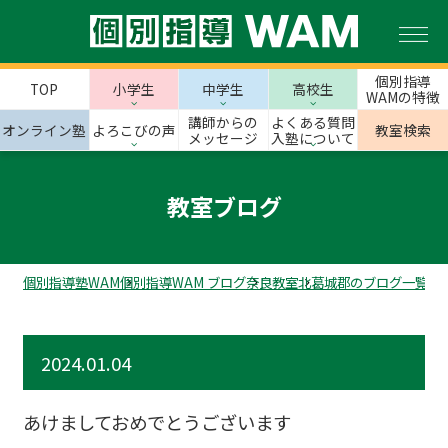
個別指導
TOP
小学生
中学生
高校生
WAMの特徴
講師からの
よくある質問
オンライン塾
よろこびの声
教室検索
メッセージ
入塾について
教室ブログ
個別指導塾WAM
個別指導WAM ブログ
奈良教室
北葛城郡のブログ一覧
上
2024.01.04
あけましておめでとうございます