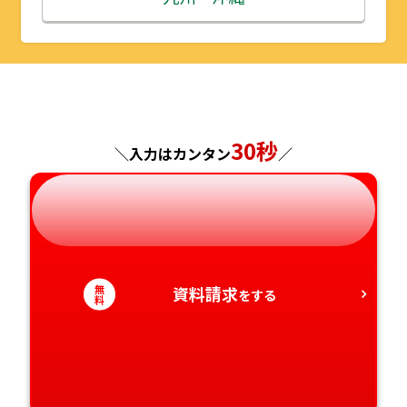
山形県
千葉県
福井県
京都府
島根県
福岡県
福島県
東京都
山梨県
大阪府
岡山県
佐賀県
神奈川県
長野県
兵庫県
広島県
長崎県
30秒
＼入力はカンタン
／
岐阜県
奈良県
山口県
熊本県
静岡県
和歌山県
徳島県
大分県
無
資料請求
愛知県
をする
香川県
宮崎県
料
愛媛県
鹿児島県
高知県
沖縄県